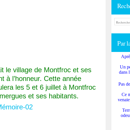
Rech
Par l
Aprè
Un pe
it le village de Montfroc et ses
dans l
ent à l’honneur. Cette année
Pas de
lera les 5 et 6 juillet à Montfroc
mergues et ses habitants.
Ce m
venaie
Terr
odeur