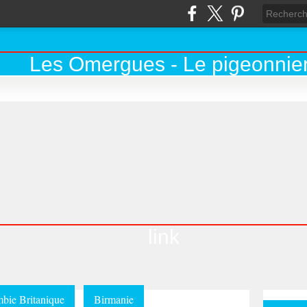
link
bie Britanique
Birmanie