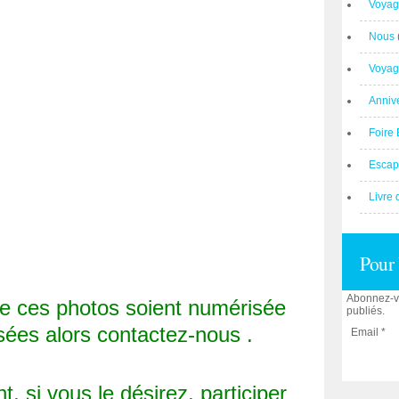
Voyag
Nous
Voyag
Anniv
Foire 
Escap
Livre 
Pour 
Abonnez-vo
ue ces photos soient numérisée
publiés.
sées alors contactez-nous .
Email
 si vous le désirez, participer