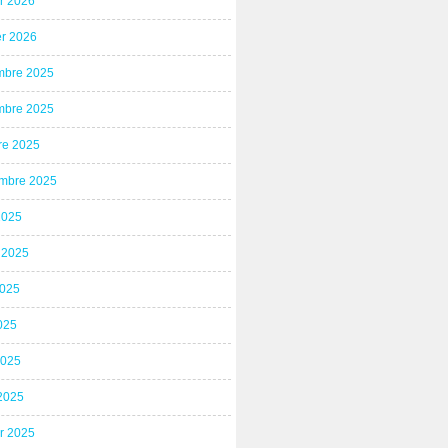
er 2026
er 2026
bre 2025
bre 2025
re 2025
mbre 2025
2025
t 2025
2025
025
2025
2025
er 2025