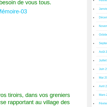
Févri
besoin de vous tous.
Janvi
Décem
Novem
Octob
Septe
Août 
Juille
Juin 
Mai 2
Avril 
s tiroirs, dans vos greniers
Mars 
se rapportant au village des
Févri