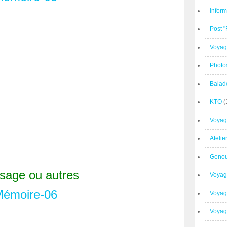
Inform
Post 
Voyag
Photo
Balad
KTO
(
Voyag
Ateli
Geno
sage ou autres
Voyag
Voyag
Voyage