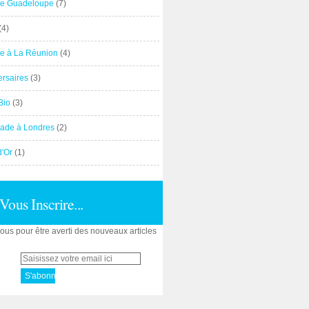
e Guadeloupe
(7)
(4)
e à La Réunion
(4)
ersaires
(3)
Bio
(3)
ade à Londres
(2)
d'Or
(1)
Vous Inscrire...
us pour être averti des nouveaux articles