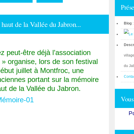
Prése
haut de la Vallée du Jabron...
Blog
Descr
peut-être déjà l’association
villag
 » organise, lors de son festival
du Ja
début juillet à Montfroc, une
Conta
nciennes portant sur la mémoire
aut de la Vallée du Jabron.
Vous 
Po