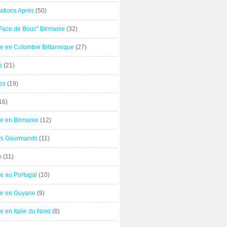
ations Après
(50)
"Face de Bouc" Birmanie
(32)
e en Colombie Britannique
(27)
s
(21)
es
(19)
16)
e en Birmanie
(12)
ers Gourmands
(11)
u
(11)
e au Portugal
(10)
e en Guyane
(9)
 en Italie du Nord
(8)