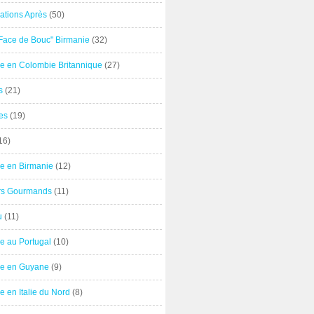
ations Après
(50)
"Face de Bouc" Birmanie
(32)
e en Colombie Britannique
(27)
s
(21)
es
(19)
16)
e en Birmanie
(12)
ers Gourmands
(11)
u
(11)
e au Portugal
(10)
e en Guyane
(9)
 en Italie du Nord
(8)