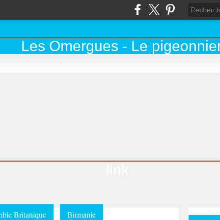
link
bie Britanique
Birmanie