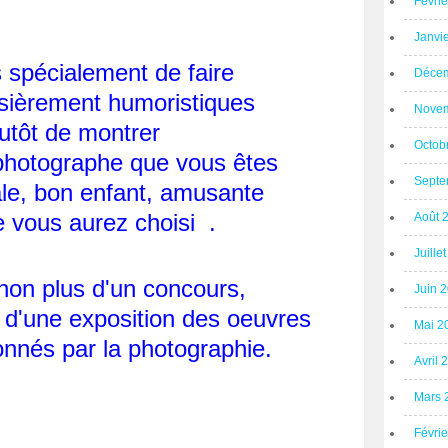
Févri
Janvi
as spécialement de faire
Décem
sièrement humoristiques
Novem
utôt de montrer
Octob
u photographe que vous êtes
Septe
ale, bon enfant, amusante
 vous aurez choisi .
Août 
Juille
s non plus d'un concours,
Juin 
 d'une exposition des oeuvres
Mai 2
nnés par la photographie.
Avril 
Mars 
Févri