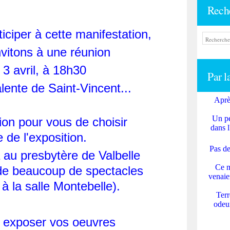
Rech
iciper à cette manifestation,
vitons à une réunion
 3 avril, à 18h30
Par l
alente de Saint-Vincent...
Aprè
Un pe
ion pour vous de choisir
dans l
 de l'exposition.
Pas de
a au presbytère de Valbelle
Ce m
 de beaucoup de spectacles
venaie
 à la salle Montebelle).
Terr
odeur
 exposer vos oeuvres