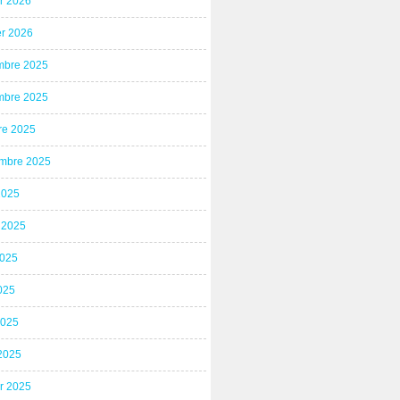
er 2026
er 2026
bre 2025
bre 2025
re 2025
mbre 2025
2025
t 2025
2025
025
2025
2025
er 2025