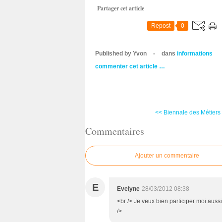
Partager cet article
Repost
0
Published by Yvon
-
dans
informations
commenter cet article
…
<< Biennale des Métiers d
Commentaires
Ajouter un commentaire
E
Evelyne
28/03/2012 08:38
<br /> Je veux bien participer moi aussi 
/>