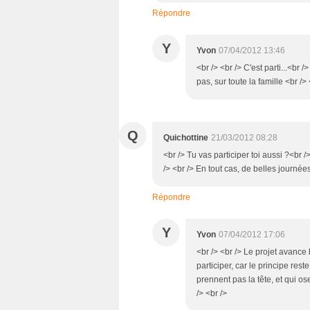
Répondre
Y
Yvon
07/04/2012 13:46
<br /> <br /> C'est parti...<br /
pas, sur toute la famille <br /> 
Q
Quichottine
21/03/2012 08:28
<br /> Tu vas participer toi aussi ?<br />
/> <br /> En tout cas, de belles journée
Répondre
Y
Yvon
07/04/2012 17:06
<br /> <br /> Le projet avance b
participer, car le principe res
prennent pas la tête, et qui ose
/> <br />