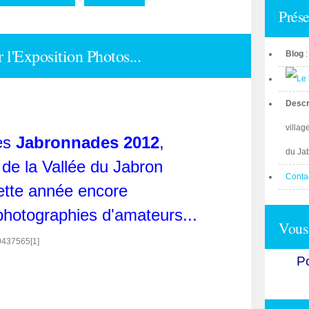
Prése
 l'Exposition Photos...
Blog
Descr
villag
des
Jabronnades 2012
,
du Ja
 de la Vallée du Jabron
Conta
ette année encore
photographies d'amateurs...
Vous 
Po