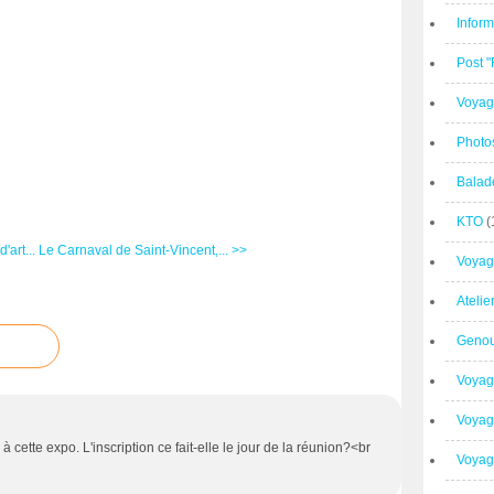
Inform
Post 
Voyag
Photo
Balad
KTO
(
'art...
Le Carnaval de Saint-Vincent,... >>
Voyag
Ateli
Geno
Voyag
Voyag
à cette expo. L'inscription ce fait-elle le jour de la réunion?<br
Voyage