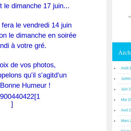
t le dimanche 17 juin...
v
e fera le vendredi 14 juin
tion le dimanche en soirée
undi à votre gré.
Arch
oix de vos photos,
Août 
pelons qu'il s'agitd'un
Juille
l Bonne Humeur !
Juin 
Mai 2
Avril 
Mars 