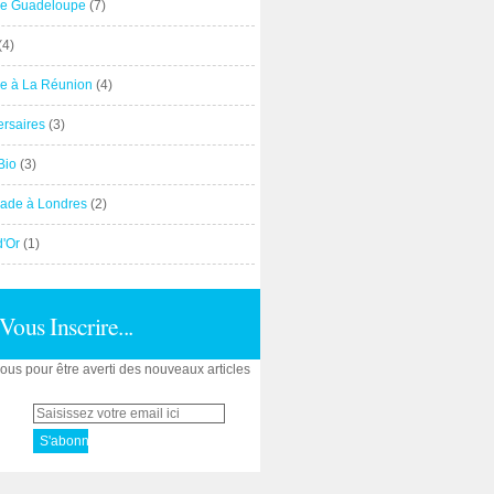
e Guadeloupe
(7)
(4)
e à La Réunion
(4)
ersaires
(3)
Bio
(3)
ade à Londres
(2)
d'Or
(1)
Vous Inscrire...
us pour être averti des nouveaux articles