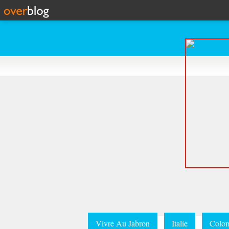
Vivre Au Jabron
Italie
Colom