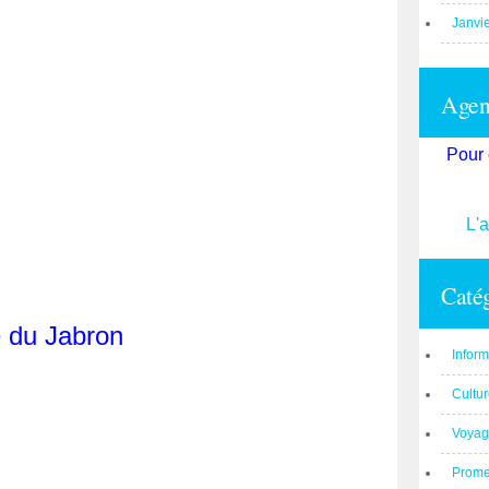
Janvi
Agend
Pour 
L'
Catég
e du Jabron
Inform
Cultu
Voyag
Prom