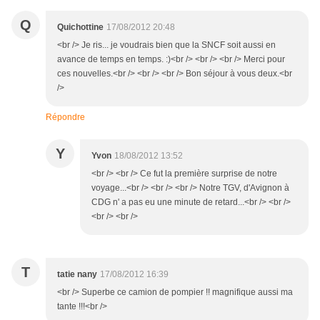
Q
Quichottine
17/08/2012 20:48
<br /> Je ris... je voudrais bien que la SNCF soit aussi en
avance de temps en temps. :)<br /> <br /> <br /> Merci pour
ces nouvelles.<br /> <br /> <br /> Bon séjour à vous deux.<br
/>
Répondre
Y
Yvon
18/08/2012 13:52
<br /> <br /> Ce fut la première surprise de notre
voyage...<br /> <br /> <br /> Notre TGV, d'Avignon à
CDG n' a pas eu une minute de retard...<br /> <br />
<br /> <br />
T
tatie nany
17/08/2012 16:39
<br /> Superbe ce camion de pompier !! magnifique aussi ma
tante !!!<br />