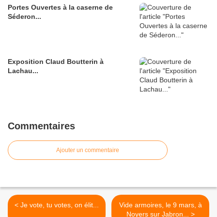
Portes Ouvertes à la caserne de
Séderon...
Exposition Claud Boutterin à
Lachau...
Commentaires
Ajouter un commentaire
< Je vote, tu votes, on élit...
Vide armoires, le 9 mars, à
Noyers sur Jabron... >