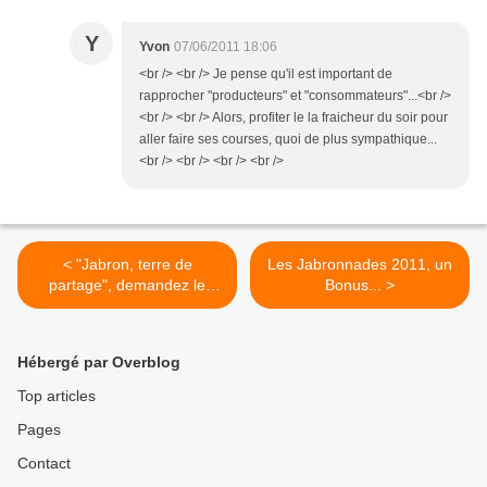
Y
Yvon
07/06/2011 18:06
<br /> <br /> Je pense qu'il est important de
rapprocher "producteurs" et "consommateurs"...<br />
<br /> <br /> Alors, profiter le la fraicheur du soir pour
aller faire ses courses, quoi de plus sympathique...
<br /> <br /> <br /> <br />
< "Jabron, terre de
Les Jabronnades 2011, un
partage", demandez le
Bonus... >
programme...
Hébergé par Overblog
Top articles
Pages
Contact