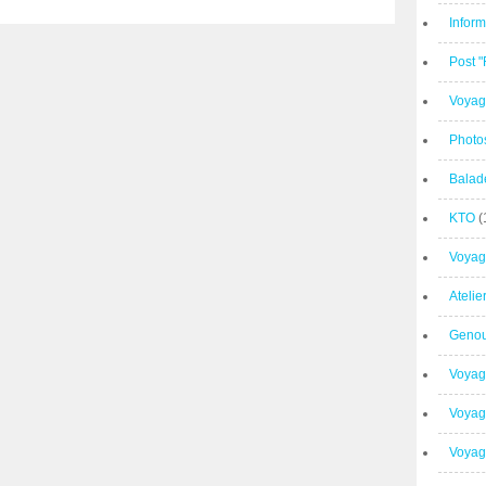
Inform
Post 
Voyag
Photo
Balad
KTO
(
Voyag
Ateli
Geno
Voyag
Voyag
Voyage