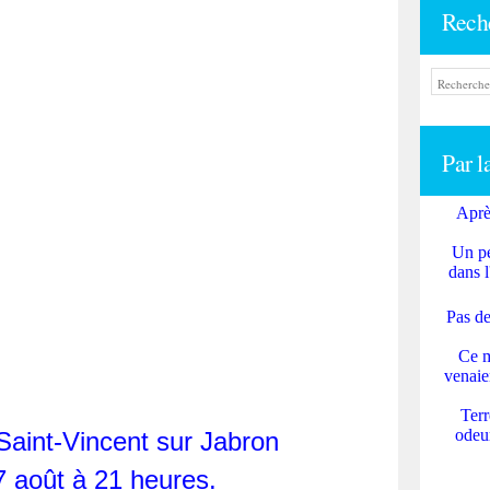
Rech
Par l
Aprè
Un pe
dans l
Pas de
Ce m
venaie
Terr
odeur
aint-Vincent sur Jabron
7 août à 21 heures.