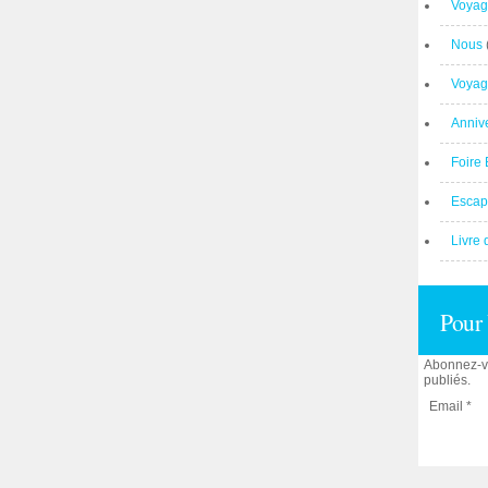
Voyag
Nous
Voyag
Anniv
Foire 
Escap
Livre 
Pour 
Abonnez-vo
publiés.
Email