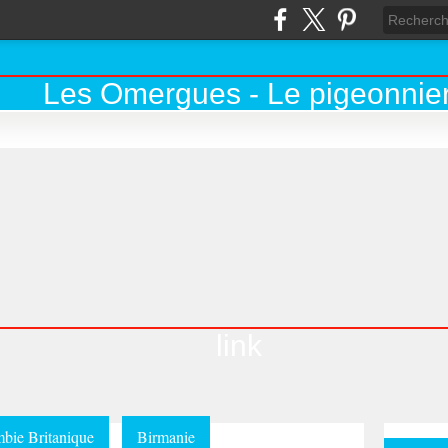
link
bie Britanique
Birmanie