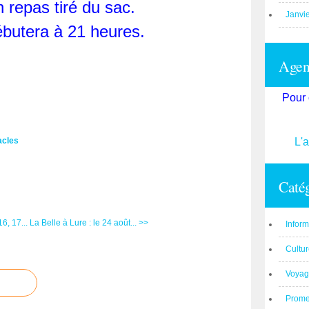
n repas tiré du sac.
Janvi
ébutera à 21 heures.
Agend
Pour 
acles
L'
Catég
6, 17...
La Belle à Lure : le 24 août... >>
Inform
Cultu
Voyag
Prom