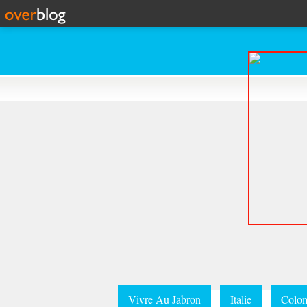
Vivre Au Jabron
Italie
Colom