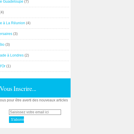
e Guadeloupe
(7)
(4)
e à La Réunion
(4)
ersaires
(3)
Bio
(3)
ade à Londres
(2)
d'Or
(1)
Vous Inscrire...
us pour être averti des nouveaux articles