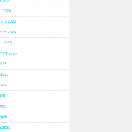
er 2026
er 2026
bre 2025
bre 2025
re 2025
mbre 2025
2025
t 2025
2025
025
2025
2025
er 2025