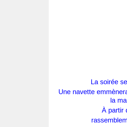
La soirée se
Une navette emmènera l
la mai
À partir
rassembleme