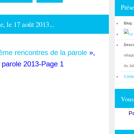
Prése
, le 17 août 2013...
Blog
Descr
ème rencontres de la parole
»,
villag
du Ja
Conta
Vous 
Po