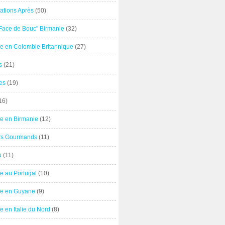
ations Après
(50)
"Face de Bouc" Birmanie
(32)
e en Colombie Britannique
(27)
s
(21)
es
(19)
16)
e en Birmanie
(12)
ers Gourmands
(11)
u
(11)
e au Portugal
(10)
e en Guyane
(9)
 en Italie du Nord
(8)