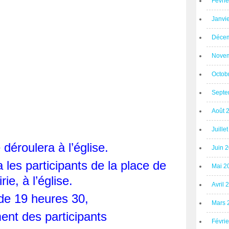
Févri
Janvi
Décem
Novem
Octob
Septe
Août 
Juille
 déroulera à l’église.
Juin 
es participants de la place de
Mai 2
rie, à l’église.
Avril 
 de 19 heures 30,
Mars 
nt des participants
Févri