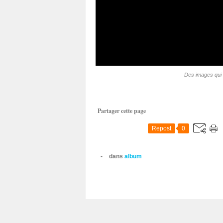
Des images qui 
Partager cette page
Repost
0
-
dans
album