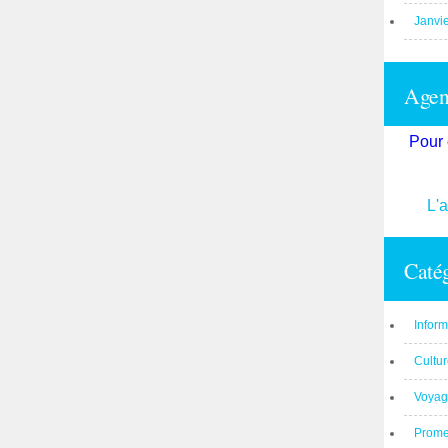
Janvi
Agend
Pour 
L'
Catég
Inform
Cultu
Voyag
Prom