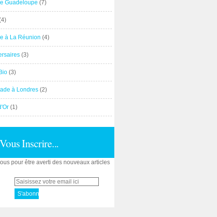
e Guadeloupe
(7)
(4)
e à La Réunion
(4)
ersaires
(3)
Bio
(3)
ade à Londres
(2)
d'Or
(1)
Vous Inscrire...
us pour être averti des nouveaux articles