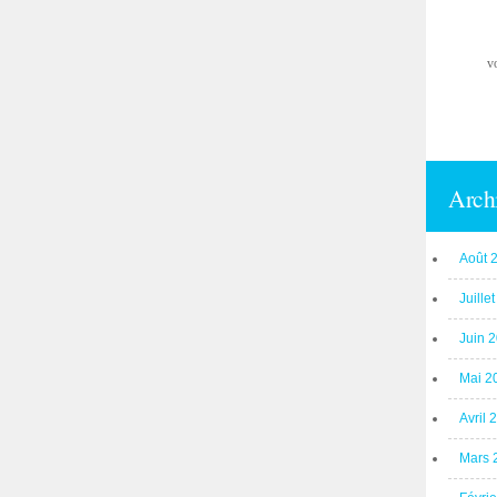
v
Arch
Août 
Juille
Juin 
Mai 2
Avril 
Mars 