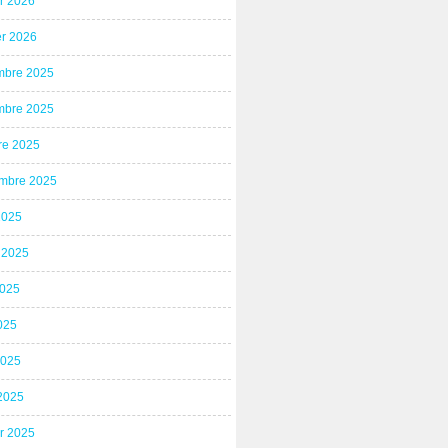
er 2026
er 2026
bre 2025
bre 2025
re 2025
mbre 2025
2025
t 2025
2025
025
2025
2025
er 2025