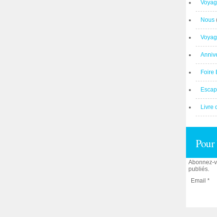
Voyag
Nous
Voyag
Anniv
Foire 
Escap
Livre 
Pour 
Abonnez-vo
publiés.
Email