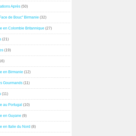
ations Après
(50)
"Face de Bouc" Birmanie
(32)
e en Colombie Britannique
(27)
s
(21)
es
(19)
16)
e en Birmanie
(12)
ers Gourmands
(11)
u
(11)
e au Portugal
(10)
e en Guyane
(9)
 en Italie du Nord
(8)