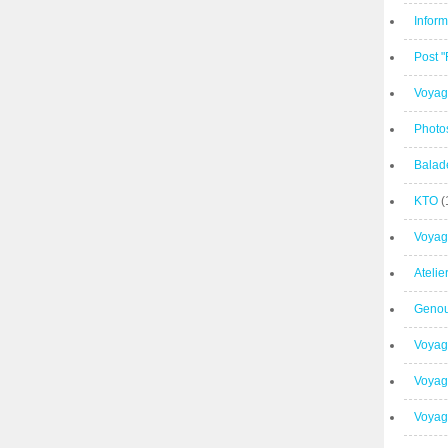
Inform
Post 
Voyag
Photo
Balad
KTO
(
Voyag
Ateli
Geno
Voyag
Voyag
Voyage