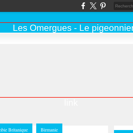
link
bie Britanique
Birmanie