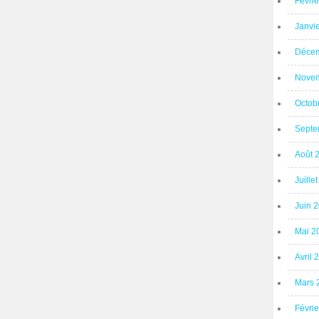
Févri
Janvi
Décem
Novem
Octob
Septe
Août 
Juille
Juin 
Mai 2
Avril 
Mars 
Févri