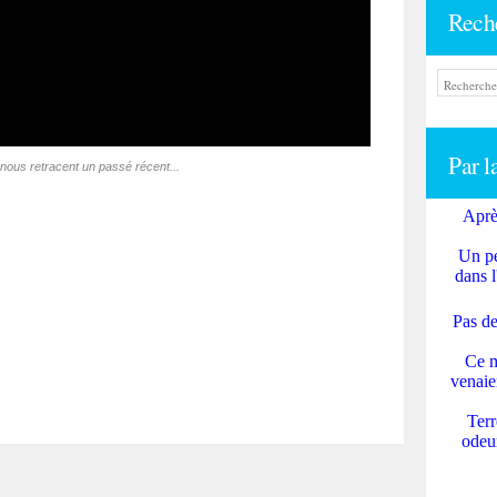
Rech
Par l
nous retracent un passé récent...
Aprè
Un pe
dans l
Pas de
Ce m
venaie
Terr
odeur