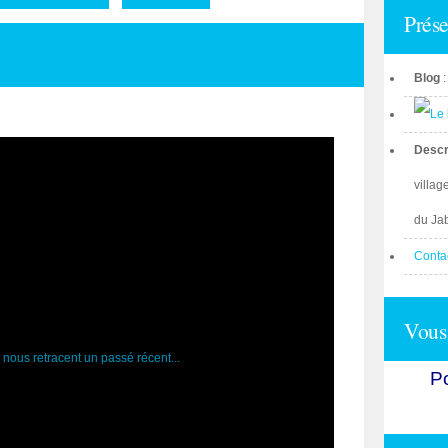
Prése
Blog
Descr
villag
du Ja
Conta
Vous 
Po