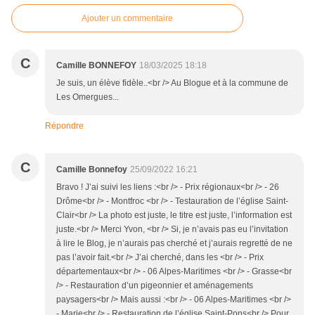
Ajouter un commentaire
C
Camille BONNEFOY
18/03/2025 18:18
Je suis, un élève fidèle..<br /> Au Blogue et à la commune de
Les Omergues...
Répondre
C
Camille Bonnefoy
25/09/2022 16:21
Bravo ! J’ai suivi les liens :<br /> - Prix régionaux<br /> - 26
Drôme<br /> - Montfroc <br /> - Testauration de l’église Saint-
Clair<br /> La photo est juste, le titre est juste, l’information est
juste.<br /> Merci Yvon, <br /> Si, je n’avais pas eu l’invitation
à lire le Blog, je n’aurais pas cherché et j’aurais regretté de ne
pas l’avoir fait.<br /> J’ai cherché, dans les <br /> - Prix
départementaux<br /> - 06 Alpes-Maritimes <br /> - Grasse<br
/> - Restauration d’un pigeonnier et aménagements
paysagers<br /> Mais aussi :<br /> - 06 Alpes-Maritimes <br />
- Marie<br /> - Restauration de l’église Saint-Pons<br /> Pour