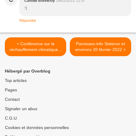
Camille Bonnefoy
28/02/2022 12:57
:'(
Répondre
< Conférence sur le
Paroisses-info Sisteron et
réchauffement climatique...
environs 20 février 2022 >
Hébergé par Overblog
Top articles
Pages
Contact
Signaler un abus
C.G.U.
Cookies et données personnelles