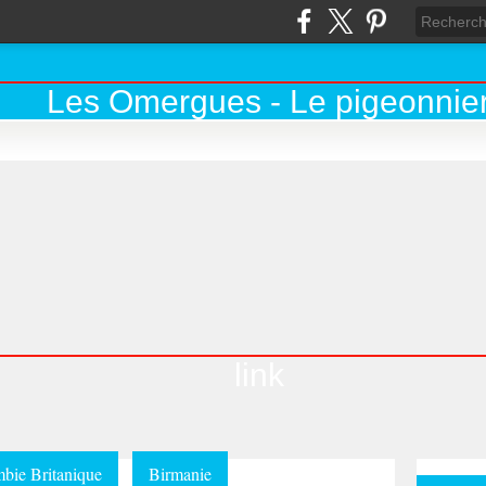
link
bie Britanique
Birmanie