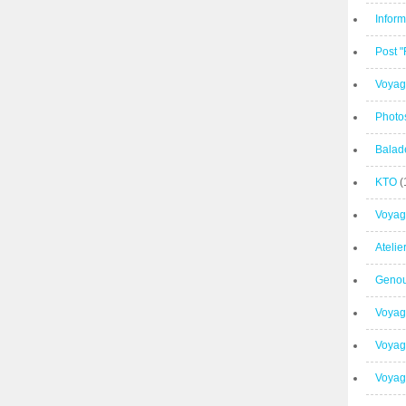
Inform
Post 
Voyag
Photo
Balad
KTO
(
Voyag
Ateli
Geno
Voyag
Voyag
Voyage