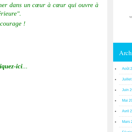
raîner dans un cœur à cœur qui ouvre à
érieure".
v
 courage !
Arch
iquez-ici
...
Août 
Juille
Juin 
Mai 2
Avril 
Mars 