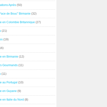
ations Après
(50)
"Face de Bouc" Birmanie
(32)
e en Colombie Britannique
(27)
s
(21)
es
(19)
16)
e en Birmanie
(12)
ers Gourmands
(11)
u
(11)
e au Portugal
(10)
e en Guyane
(9)
 en Italie du Nord
(8)