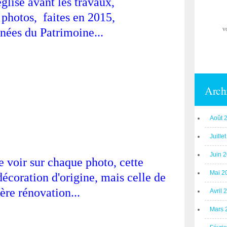
église avant les travaux,
 photos, faites en 2015,
v
rnées du Patrimoine...
Arch
Août 
Juille
Juin 
 voir sur chaque photo, cette
Mai 2
décoration d'origine, mais celle de
ère rénovation...
Avril 
Mars 