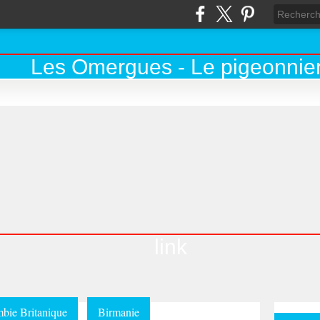
link
bie Britanique
Birmanie