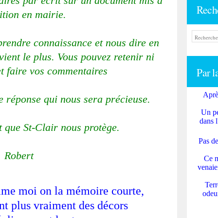
ires par écrit sur un document mis à 
Rech
ition en mairie.

rendre connaissance et nous dire en 
ient le plus. Vous pouvez retenir ni 
 et faire vos commentaires

Par l
Aprè
 réponse qui nous sera précieuse.

Un pe
dans l
 que St-Clair nous protège.

Pas de
Ce m
venaie
Terr
mme moi on la mémoire courte,
odeur
nt plus vraiment des décors