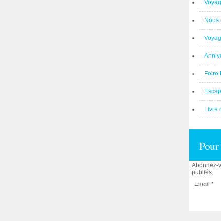
Voyag
Nous
Voyag
Anniv
Foire 
Escap
Livre 
Pour 
Abonnez-vo
publiés.
Email