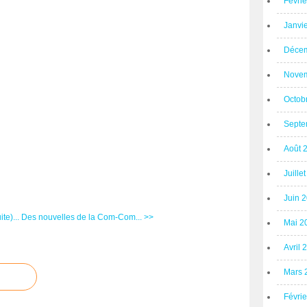
Févri
Janvi
Décem
Novem
Octob
Septe
Août 
Juille
Juin 
te)...
Des nouvelles de la Com-Com... >>
Mai 2
Avril 
Mars 
Févri