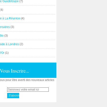
e Guadeloupe
(7)
(4)
e à La Réunion
(4)
ersaires
(3)
Bio
(3)
ade à Londres
(2)
d'Or
(1)
Vous Inscrire...
us pour être averti des nouveaux articles