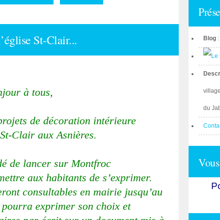
Prése
église St-Clair...
Blog
Descr
jour à tous,

villag
du Ja
rojets de décoration intérieure 

Conta
 St-Clair aux Asnières.

Vous 
é de lancer sur Montfroc 

ettre aux habitants de s’exprimer. 

Po
seront consultables en mairie jusqu’au 
pourra exprimer son choix et 