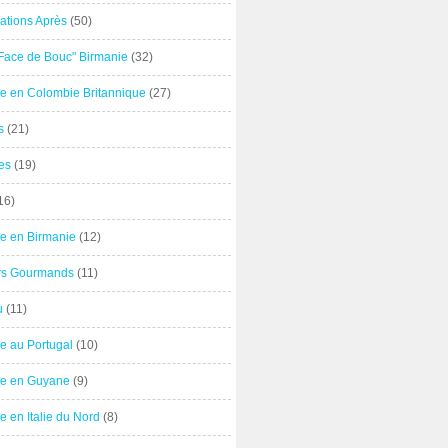
ations Après
(50)
"Face de Bouc" Birmanie
(32)
e en Colombie Britannique
(27)
s
(21)
es
(19)
16)
e en Birmanie
(12)
ers Gourmands
(11)
u
(11)
e au Portugal
(10)
e en Guyane
(9)
 en Italie du Nord
(8)