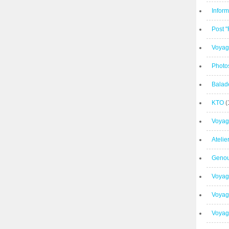
Inform
Post 
Voyag
Photo
Balad
KTO
(
Voyag
Ateli
Geno
Voyag
Voyag
Voyage