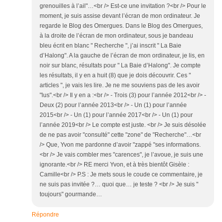
grenouilles à l’ail"…<br /> Est-ce une invitation ?<br /> Pour le
moment, je suis assise devant l’écran de mon ordinateur. Je
regarde le Blog des Omergues. Dans le Blog des Omergues,
à la droite de l’écran de mon ordinateur, sous je bandeau
bleu écrit en blanc " Recherche ", j’ai inscrit " La Baie
d’Halong". A la gauche de l’écran de mon ordinateur, je lis, en
noir sur blanc, résultats pour " La Baie d’Halong". Je compte
les résultats, il y en a huit (8) que je dois découvrir. Ces "
articles ", je vais les lire. Je ne me souviens pas de les avoir
"lus".<br /> Il y en a :<br /> - Trois (3) pour l’année 2012<br /> -
Deux (2) pour l’année 2013<br /> - Un (1) pour l’année
2015<br /> - Un (1) pour l’année 2017<br /> - Un (1) pour
l’année 2019<br /> Le compte est juste. <br /> Je suis désolée
de ne pas avoir "consulté" cette "zone" de "Recherche"…<br
/> Que, Yvon me pardonne d’avoir "zappé "ses informations.
<br /> Je vais combler mes "carences", je l’avoue, je suis une
ignorante.<br /> RE merci Yvon, et à très bientôt Gisèle :
Camille<br /> P.S : Je mets sous le coude ce commentaire, je
ne suis pas invitée ?… quoi que… je teste ? <br /> Je suis "
toujours" gourmande…
Répondre