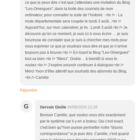
ce que je peux dire c’est que j’attendais une invitation du Blog
"Les-Omergues", dans la boite des courriels de mon
ordinateur, pour connaitre la suite de l’histoire : <br /> - La
route départementale sera coupée le lundi 3 août...<br />
Aujourd’hui, sur mon calendrier, je lis : Lundi 3 août.<br /> Je
découvre qu’en ce moment, je suis ici à vous écrire … je suis
heureuse de constater que je suis à chercher mes mots pour
vous exprimer ce que je voudrais vous dire et que je n’arrive
toujours pas à trouver.<br /> En lisant le Blog "Les-Omergues"
tout va bien.<br /> "Merci", Gisèle… à bientôt si vous le
voulez.<br /> J’espère pouvoir continuer à dialoguer.<br />
Merci Yvon d’être attentif aux souhaits des abonnés du Blog.
<br /> Camille
Répondre
G
Gervais Gisèle
04/08/2020 21:26
Bonsoir Camille, que voulez-vous dire exactement
par le système car il y en a bokou. Oui c'est exact,
c'est bien qu'Yvon puisse permettre notre "disons
correspondance" si je puis dire. Camille, c'est quand