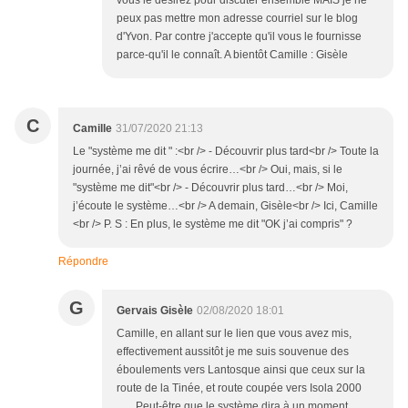
vous le désirez pour discuter ensemble MAIS je ne
peux pas mettre mon adresse courriel sur le blog
d'Yvon. Par contre j'accepte qu'il vous le fournisse
parce-qu'il le connaît. A bientôt Camille : Gisèle
C
Camille
31/07/2020 21:13
Le "système me dit " :<br /> - Découvrir plus tard<br /> Toute la
journée, j’ai rêvé de vous écrire…<br /> Oui, mais, si le
"système me dit"<br /> - Découvrir plus tard…<br /> Moi,
j’écoute le système…<br /> A demain, Gisèle<br /> Ici, Camille
<br /> P. S : En plus, le système me dit "OK j’ai compris" ?
Répondre
G
Gervais Gisèle
02/08/2020 18:01
Camille, en allant sur le lien que vous avez mis,
effectivement aussitôt je me suis souvenue des
éboulements vers Lantosque ainsi que ceux sur la
route de la Tinée, et route coupée vers Isola 2000
...... Peut-être que le système dira à un moment