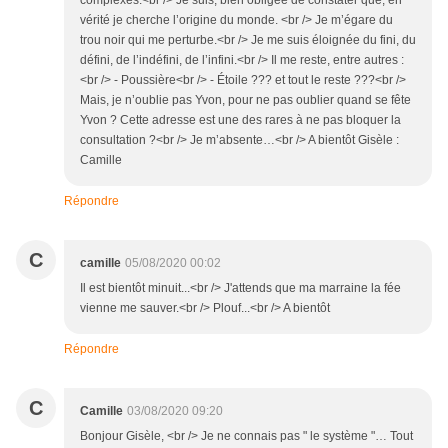
complexes.<br /> Je suis, bien obligée de constater que, en
vérité je cherche l’origine du monde. <br /> Je m’égare du
trou noir qui me perturbe.<br /> Je me suis éloignée du fini, du
défini, de l’indéfini, de l’infini.<br /> Il me reste, entre autres :
<br /> - Poussière<br /> - Étoile ??? et tout le reste ???<br />
Mais, je n’oublie pas Yvon, pour ne pas oublier quand se fête
Yvon ? Cette adresse est une des rares à ne pas bloquer la
consultation ?<br /> Je m’absente…<br /> A bientôt Gisèle :
Camille
Répondre
C
camille
05/08/2020 00:02
Il est bientôt minuit...<br /> J'attends que ma marraine la fée
vienne me sauver.<br /> Plouf...<br /> A bientôt
Répondre
C
Camille
03/08/2020 09:20
Bonjour Gisèle, <br /> Je ne connais pas " le système "… Tout