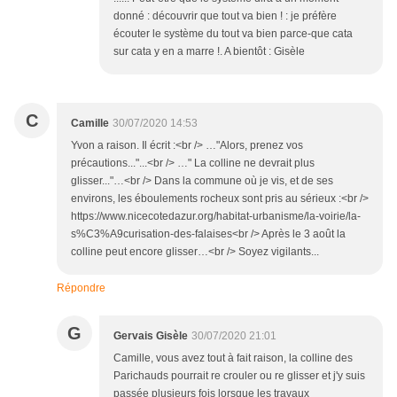
donné : découvrir que tout va bien ! : je préfère
écouter le système du tout va bien parce-que cata
sur cata y en a marre !. A bientôt : Gisèle
C
Camille
30/07/2020 14:53
Yvon a raison. Il écrit :<br /> …"Alors, prenez vos
précautions..."...<br /> …" La colline ne devrait plus
glisser..."…<br /> Dans la commune où je vis, et de ses
environs, les éboulements rocheux sont pris au sérieux :<br />
https://www.nicecotedazur.org/habitat-urbanisme/la-voirie/la-
s%C3%A9curisation-des-falaises<br /> Après le 3 août la
colline peut encore glisser…<br /> Soyez vigilants...
Répondre
G
Gervais Gisèle
30/07/2020 21:01
Camille, vous avez tout à fait raison, la colline des
Parichauds pourrait re crouler ou re glisser et j'y suis
passée plusieurs fois lorsque les travaux