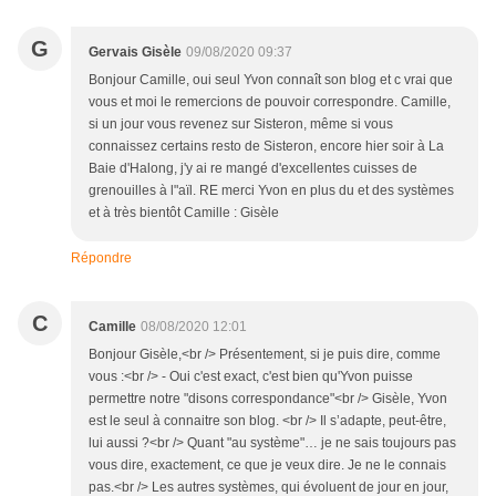
G
Gervais Gisèle
09/08/2020 09:37
Bonjour Camille, oui seul Yvon connaît son blog et c vrai que
vous et moi le remercions de pouvoir correspondre. Camille,
si un jour vous revenez sur Sisteron, même si vous
connaissez certains resto de Sisteron, encore hier soir à La
Baie d'Halong, j'y ai re mangé d'excellentes cuisses de
grenouilles à l"aïl. RE merci Yvon en plus du et des systèmes
et à très bientôt Camille : Gisèle
Répondre
C
Camille
08/08/2020 12:01
Bonjour Gisèle,<br /> Présentement, si je puis dire, comme
vous :<br /> - Oui c'est exact, c'est bien qu'Yvon puisse
permettre notre "disons correspondance"<br /> Gisèle, Yvon
est le seul à connaitre son blog. <br /> Il s’adapte, peut-être,
lui aussi ?<br /> Quant "au système"… je ne sais toujours pas
vous dire, exactement, ce que je veux dire. Je ne le connais
pas.<br /> Les autres systèmes, qui évoluent de jour en jour,