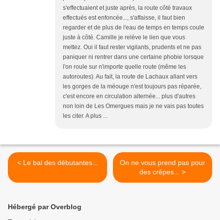
s'effectuaient et juste après, la route côté travaux
effectués est enfoncée..., s'affaisse, il faut bien
regarder et de plus de l'eau de temps en temps coule
juste à côté. Camille je relève le lien que vous
mettez. Oui il faut rester vigilants, prudents et ne pas
paniquer ni rentrer dans une certaine phobie lorsque
l'on roule sur n'importe quelle route (même les
autoroutes). Au fait, la route de Lachaux allant vers
les gorges de la méouge n'est toujours pas réparée,
c'est encore en circulation alternée... plus d'autres
non loin de Les Omergues mais je ne vais pas toutes
les citer. A plus ...
< Le bal des débutantes...
On ne vous prend pas pour
des crêpes... >
Hébergé par Overblog