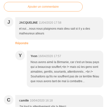
Ajouter un commentaire
J
JACQUELINE
11/04/2020 17:58
et oui....nous nous plaignons mais dieu sait si il y a des
malheureux alleurs
Répondre
Y
Yvon
16/04/2020 17:57
Nous avons aimé la Birmanie, car c'est un beau pays
qui a beaucoup souffert,<br /> mais où les gens sont
aimables, gentils, souriants, attentionnés...<br />
Souhaitons qu'ils ne souffrent pas de ce terrible fléau
que nous avons tant de mal à combattre...
C
camille
10/04/2020 16:18
J'ai tout lu attentivement,<br /> Merci