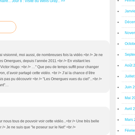
Févri
aire...
Jour 8 : Visite du Wells Gray... >>
Janvi
Décem
Novem
Octob
Septe
i visionné, moi aussi, de nombreuses fois la vidéo.<br /> Je ne
s Omergues, depuis l’année 2011.<br /> En visitant les
Août 
 Victor Hugo :<br /> …" Que peu de temps suffit pour changer
n, d’avoir partagé cette vidéo. <br /> J’ai la chance d’être
Juille
is pas pu découvrir <br /> "Les Omergues vues du ciel"...<br />
fant"…
Juin 
Mai 2
Avril 
Mars 
 nous tous de pouvoir voir cette vidéo...<br /> Une très belle
br /> Je ne suis que "le poseur sur le Net" <br />
Févri