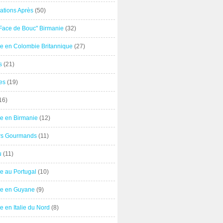
ations Après
(50)
"Face de Bouc" Birmanie
(32)
e en Colombie Britannique
(27)
s
(21)
es
(19)
16)
e en Birmanie
(12)
ers Gourmands
(11)
u
(11)
e au Portugal
(10)
e en Guyane
(9)
 en Italie du Nord
(8)