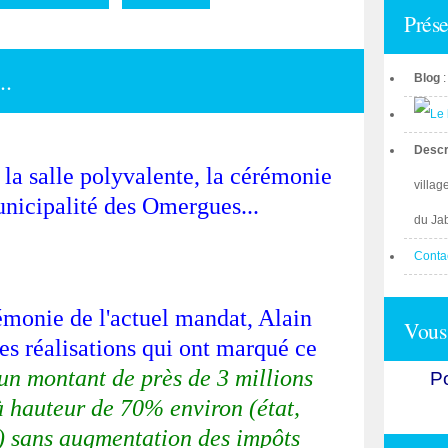
Prése
..
Blog
Descr
 la salle polyvalente, la cérémonie
villag
nicipalité des Omergues...
du Ja
Conta
émonie de l'actuel mandat, Alain
Vous 
les réalisations qui ont marqué ce
un montant de près de 3 millions
Po
à hauteur de 70% environ (état,
) sans augmentation des impôts