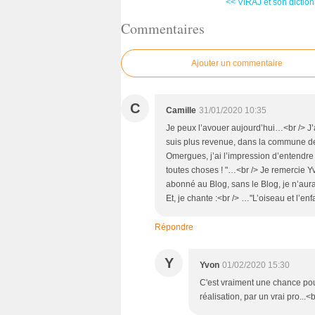
<< VIRAJ et son dictionn
Commentaires
Ajouter un commentaire
C
Camille
31/01/2020 10:35
Je peux l’avouer aujourd’hui…<br /> J’a
suis plus revenue, dans la commune de
Omergues, j’ai l’impression d’entendre
toutes choses ! "…<br /> Je remercie Yvo
abonné au Blog, sans le Blog, je n’aura
Et, je chante :<br /> …"L’oiseau et l’en
Répondre
Y
Yvon
01/02/2020 15:30
C'est vraiment une chance pour
réalisation, par un vrai pro...<