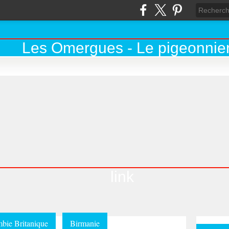
link
bie Britanique
Birmanie