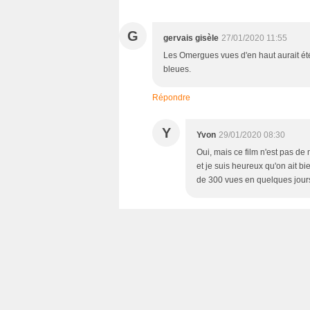
G
gervais gisèle
27/01/2020 11:55
Les Omergues vues d'en haut aurait été
bleues.
Répondre
Y
Yvon
29/01/2020 08:30
Oui, mais ce film n'est pas de
et je suis heureux qu'on ait bie
de 300 vues en quelques jours