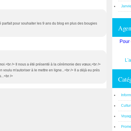
Janvi
 parfait pour souhaiter les 9 ans du blog en plus des bougies
Agend
Pour 
L'
 moi.<br /> Il nous a été présenté à la cérémonie des vœux,<br />
n voulu m'autoriser à le mettre en ligne...<br /> Il a déjà eu près
...<br />
Catég
Inform
Cultu
Voyag
Prom