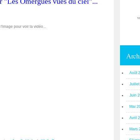
r "Les Omergues vues du ciel"...
v
l'image pour voir la vidéo...
Arch
Août 
Juille
Juin 
Mai 2
Avril 
Mars 