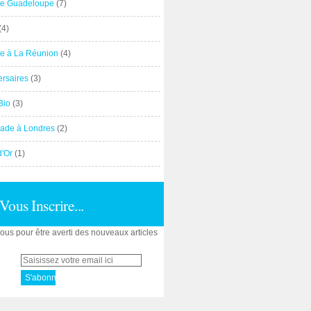
e Guadeloupe
(7)
(4)
e à La Réunion
(4)
ersaires
(3)
Bio
(3)
ade à Londres
(2)
d'Or
(1)
Vous Inscrire...
us pour être averti des nouveaux articles