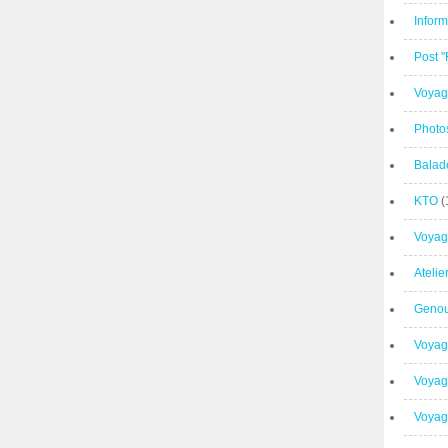
Inform
Post 
Voyag
Photo
Balad
KTO
(
Voyag
Ateli
Geno
Voyag
Voyag
Voyage