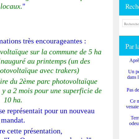
Rech
locaux.
"
mations très encourageantes :
Par l
ovoltaïque sur la commune de 5 ha
 inauguré au printemps (un des
Aprè
otovoltaïque avec trakers)
Un pe
dans l
uire du 2ème parc photovoltaïque
 y a 2 mois pour une superficie de
Pas de
10 ha.
Ce m
venaie
 se représentait pour un nouveau
Terr
mandat.
odeur
e cette présentation,