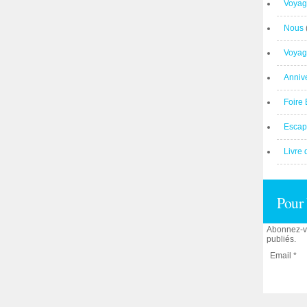
Voyag
Nous
Voyag
Anniv
Foire 
Escap
Livre 
Pour 
Abonnez-vo
publiés.
Email