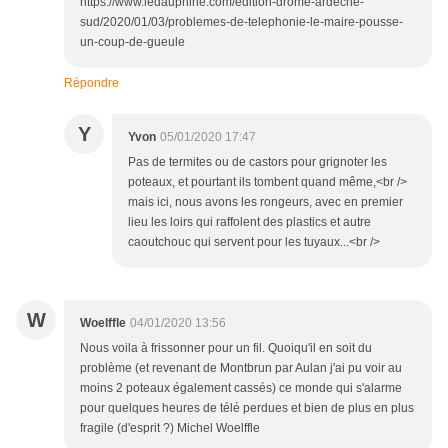
https://www.ledauphine.com/edition-drome-ardeche-
sud/2020/01/03/problemes-de-telephonie-le-maire-pousse-
un-coup-de-gueule
Répondre
Y
Yvon
05/01/2020 17:47
Pas de termites ou de castors pour grignoter les
poteaux, et pourtant ils tombent quand même,<br />
mais ici, nous avons les rongeurs, avec en premier
lieu les loirs qui raffolent des plastics et autre
caoutchouc qui servent pour les tuyaux...<br />
W
Woelffle
04/01/2020 13:56
Nous voila à frissonner pour un fil. Quoiqu'il en soit du
problème (et revenant de Montbrun par Aulan j'ai pu voir au
moins 2 poteaux également cassés) ce monde qui s'alarme
pour quelques heures de télé perdues et bien de plus en plus
fragile (d'esprit ?) Michel Woelffle