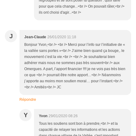
regroupés et se sont poser la question : quoi faire
pour que cela change...<br /> On pouvait râler,<br />
ils ont choisi d'agir...<br />
J
Jean-Claude
26/01/2020 11:18
Bonjour Yvon,<br /> <br /> Merci pour l’info sur l’initiative de «
la vallée sans portes »<br /> J’aime bien quand ça bouge,. le
mouvement c’est la vie.<br /> <br /> Je souhaiterai bien
adhérer mais nous ne sommes pas très souvent<br /> aux
Omergues. A part, l’apport financier !!!! je ne vois pas très bien
ce que <br /> pourrait être notre apport…<br /> Néanmoins
j’apporte au moins mon soutien moral… pour l’instant.<br />
<br /> Amitiés<br /> JC
Répondre
Y
Yvon
29/01/2020 08:26
Tous les soutiens sont bon à prendre,<br /> et la
capacité de relayer les informations et les actions
dans chaque village de la Vallée, c'est important...