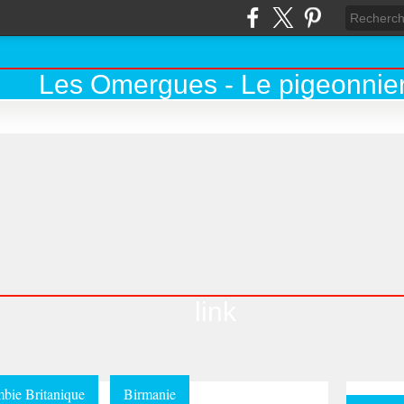
link
bie Britanique
Birmanie