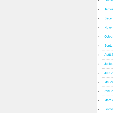
Févri
Janvi
Décem
Novem
Octob
Septe
Août 
Juille
Juin 
Mai 2
Avril 
Mars 
Févri