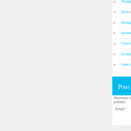
Voyag
Nous
Voyag
Anniv
Foire 
Escap
Livre 
Pour 
Abonnez-vo
publiés.
Email