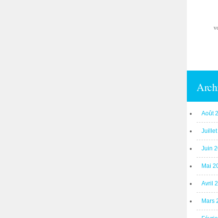
v
Arch
Août 
Juille
Juin 
Mai 2
Avril 
Mars 