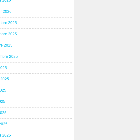
er 2026
er 2026
bre 2025
bre 2025
re 2025
mbre 2025
2025
t 2025
2025
025
2025
2025
er 2025