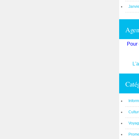
Janvi
Agend
Pour 
L'
Catég
Inform
Cultu
Voyag
Prom