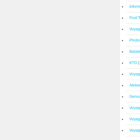
Inform
Post 
Voyag
Photo
Balad
KTO
(
Voyag
Ateli
Geno
Voyag
Voyag
Voyage