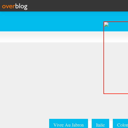
Vivre Au Jabron
Italie
Colom