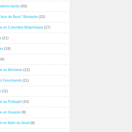
ations Après
(50)
"Face de Bouc" Birmanie
(32)
e en Colombie Britannique
(27)
s
(21)
es
(19)
16)
e en Birmanie
(12)
ers Gourmands
(11)
u
(11)
e au Portugal
(10)
e en Guyane
(9)
 en Italie du Nord
(8)