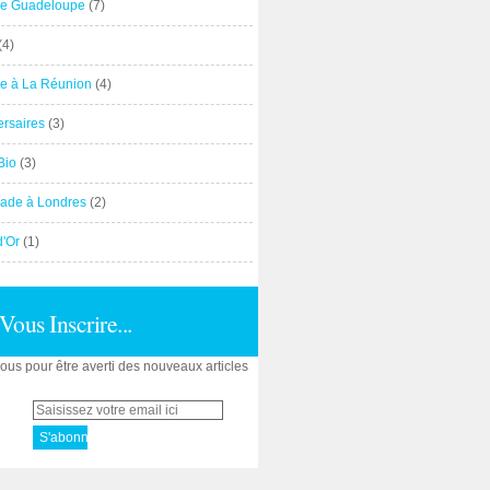
e Guadeloupe
(7)
(4)
e à La Réunion
(4)
ersaires
(3)
Bio
(3)
ade à Londres
(2)
d'Or
(1)
Vous Inscrire...
us pour être averti des nouveaux articles