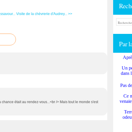
Rech
ssavour...
Visite de la chèvrerie d'Audrey... >>
Par l
Aprè
Un pe
dans l
Pas de
Ce m
venaie
chance était au rendez-vous...<br /> Mais tout le monde s'est
Terr
odeur