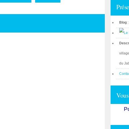
Prése
Blog
Descr
villag
du Ja
Conta
Vous 
Po