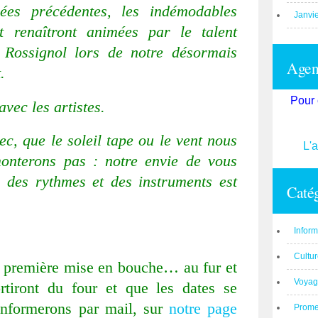
es précédentes, les indémodables
Janvi
t renaîtront animées par le talent
 Rossignol lors de notre désormais
Agend
.
Pour 
avec les artistes.
ec, que le soleil tape ou le vent nous
L'
onterons pas : notre envie de vous
, des rythmes et des instruments est
Catég
Inform
Cultu
e première mise en bouche… au fur et
Voyag
rtiront du four et que les dates se
informerons par mail, sur
notre page
Prom