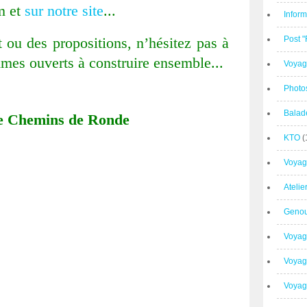
am et
sur notre site
...
Inform
t ou des propositions, n’hésitez pas à
Post 
mmes ouverts à construire ensemble...
Voyag
Photo
Balad
e Chemins de Ronde
KTO
(
Voyag
Ateli
Geno
Voyag
Voyag
Voyage