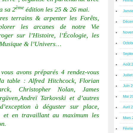
Févri
ème
a sa 2
édition les 25 & 26 mai.
Janvi
res terrains & arpenter les Forêts,
Décem
plorer les arcanes de notre Vie
Novem
ger sur l’Histoire, l’Écologie, les
la Musique & l’Univers…
Octob
Septe
Août 
 vous avons préparés 4 rendez-vous
Juille
a table : Alfred Hitchcock, Florian
Juin 
rck, Christopher Nolan, James
üven,Andreï Tarkovski et d’autres
Mai 2
d’exception à déguster sur place,
Avril 
e et en travaillant au maximum les
Mars 
on.
Févri