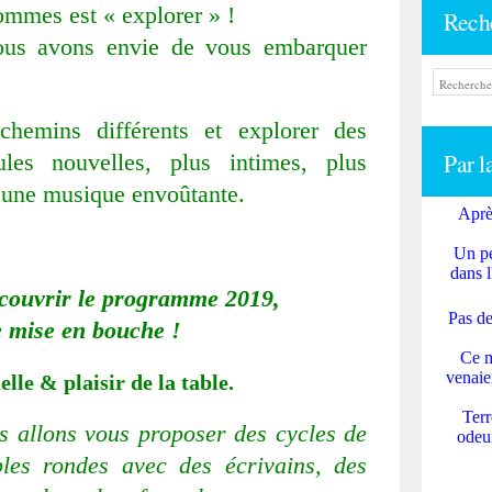
ommes est « explorer » !
Rech
ous avons envie de vous embarquer
chemins différents et explorer des
Par l
les nouvelles, plus intimes, plus
’une musique envoûtante.
Aprè
Un pe
dans l
écouvrir le programme 2019,
Pas de
e mise en bouche !
Ce m
venaie
lle & plaisir de la table.
Terr
s allons vous proposer des cycles de
odeur
bles rondes avec des écrivains, des