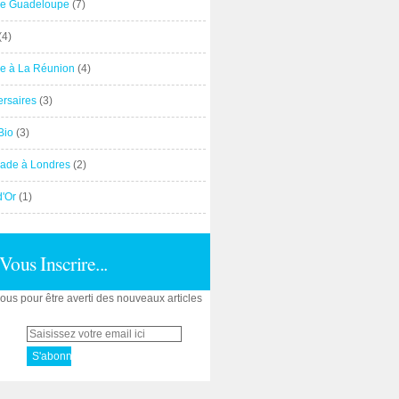
e Guadeloupe
(7)
(4)
e à La Réunion
(4)
ersaires
(3)
Bio
(3)
ade à Londres
(2)
d'Or
(1)
Vous Inscrire...
us pour être averti des nouveaux articles