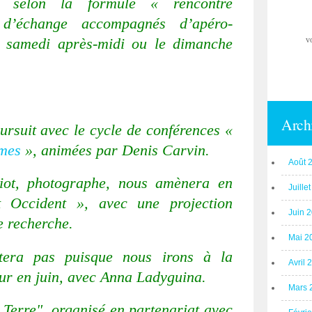
tes selon la formule « rencontre
d’échange accompagnés d’apéro-
v
e samedi après-midi ou le dimanche
Arch
ursuit avec le cycle de conférences «
imes
», animées par Denis Carvin.
Août 
iot, photographe, nous amènera en
Juille
 Occident », avec une projection
Juin 
e recherche.
Mai 2
tera pas puisque nous irons à la
Avril 
eur en juin, avec Anna Ladyguina.
Mars 
 Terre", organisé en partenariat avec