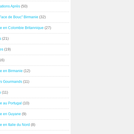
ations Après
(50)
"Face de Bouc" Birmanie
(32)
e en Colombie Britannique
(27)
s
(21)
es
(19)
16)
e en Birmanie
(12)
ers Gourmands
(11)
u
(11)
e au Portugal
(10)
e en Guyane
(9)
 en Italie du Nord
(8)