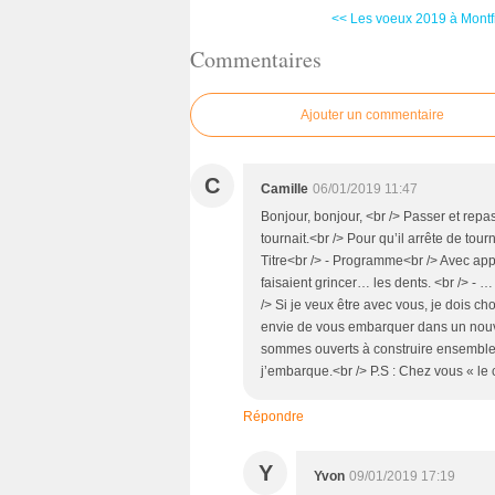
<< Les voeux 2019 à Montfr
Commentaires
Ajouter un commentaire
C
Camille
06/01/2019 11:47
Bonjour, bonjour, <br /> Passer et repa
tournait.<br /> Pour qu’il arrête de tourn
Titre<br /> - Programme<br /> Avec applic
faisaient grincer… les dents. <br />
/> Si je veux être avec vous, je dois ch
envie de vous embarquer dans un nouve
sommes ouverts à construire ensemble 
j’embarque.<br /> P.S : Chez vous « le 
Répondre
Y
Yvon
09/01/2019 17:19