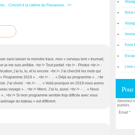
Voyag
oc...
Concert à la cabine du Passavour... >>
Nous
Voyag
Anniv
Foire 
Escap
sser sans laisser la moindre trace, mon « cerveau lent » tournait,
er je me suis arrêtée. <br /> Tout parfait :<br /> - Photos <br /> -
Livre 
ation, j’ai lu, lu, et lu encore. <br /> J’ai cherché les mots qui
 - … « Programme 2019 »…<br /> - … « Déjà au programme »…<br
oisir. J’ai choisi : <br /> - … « Voilà pourquoi en 2019 nous avons
Pour 
au voyage »…<br /> Merci, J’ai lu, aussi :<br /> - … « Nous
»...<br /> Si mon programme semble trop difficile avec vous
Abonnez-vo
carénage du bateau » est différent.
publiés.
Email