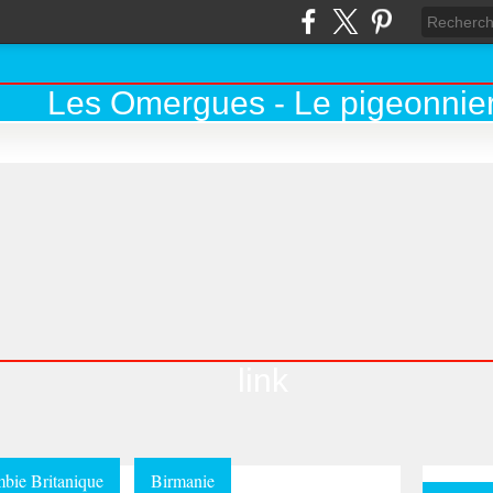
link
bie Britanique
Birmanie