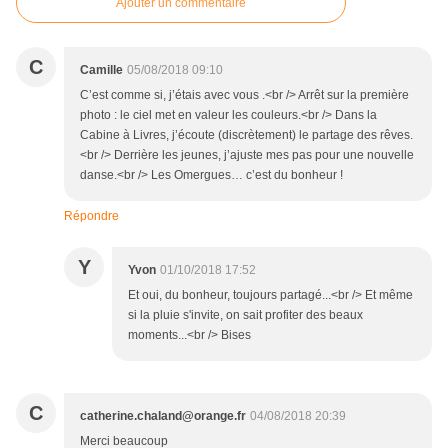
Ajouter un commentaire
C
Camille
05/08/2018 09:10
C’est comme si, j’étais avec vous .<br /> Arrêt sur la première
photo : le ciel met en valeur les couleurs.<br /> Dans la
Cabine à Livres, j’écoute (discrètement) le partage des rêves.
<br /> Derrière les jeunes, j’ajuste mes pas pour une nouvelle
danse.<br /> Les Omergues… c’est du bonheur !
Répondre
Y
Yvon
01/10/2018 17:52
Et oui, du bonheur, toujours partagé...<br /> Et même
si la pluie s'invite, on sait profiter des beaux
moments...<br /> Bises
C
catherine.chaland@orange.fr
04/08/2018 20:39
Merci beaucoup