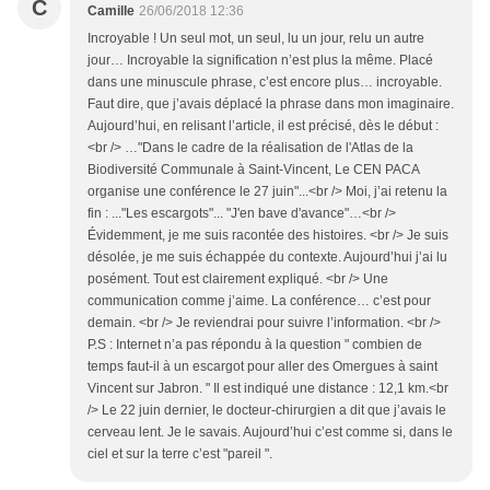
C
Camille
26/06/2018 12:36
Incroyable ! Un seul mot, un seul, lu un jour, relu un autre
jour… Incroyable la signification n’est plus la même. Placé
dans une minuscule phrase, c’est encore plus… incroyable.
Faut dire, que j’avais déplacé la phrase dans mon imaginaire.
Aujourd’hui, en relisant l’article, il est précisé, dès le début :
<br /> …"Dans le cadre de la réalisation de l'Atlas de la
Biodiversité Communale à Saint-Vincent, Le CEN PACA
organise une conférence le 27 juin"...<br /> Moi, j’ai retenu la
fin : ..."Les escargots"... "J'en bave d'avance"…<br />
Évidemment, je me suis racontée des histoires. <br /> Je suis
désolée, je me suis échappée du contexte. Aujourd’hui j’ai lu
posément. Tout est clairement expliqué. <br /> Une
communication comme j’aime. La conférence… c’est pour
demain. <br /> Je reviendrai pour suivre l’information. <br />
P.S : Internet n’a pas répondu à la question " combien de
temps faut-il à un escargot pour aller des Omergues à saint
Vincent sur Jabron. " Il est indiqué une distance : 12,1 km.<br
/> Le 22 juin dernier, le docteur-chirurgien a dit que j’avais le
cerveau lent. Je le savais. Aujourd’hui c’est comme si, dans le
ciel et sur la terre c’est "pareil ".