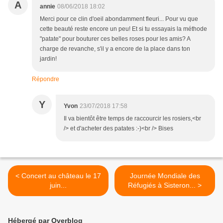
A
annie
08/06/2018 18:02
Merci pour ce clin d'oeil abondamment fleuri... Pour vu que
cette beauté reste encore un peu! Et si tu essayais la méthode
"patate" pour bouturer ces belles roses pour les amis? A
charge de revanche, s'il y a encore de la place dans ton
jardin!
Répondre
Y
Yvon
23/07/2018 17:58
Il va bientôt être temps de raccourcir les rosiers,<br
/> et d'acheter des patates :-)<br /> Bises
< Concert au château le 17
Journée Mondiale des
juin...
Réfugiés à Sisteron... >
Hébergé par Overblog