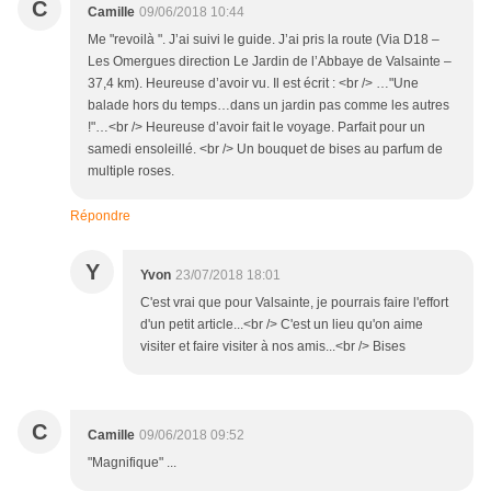
C
Camille
09/06/2018 10:44
Me "revoilà ". J’ai suivi le guide. J’ai pris la route (Via D18 –
Les Omergues direction Le Jardin de l’Abbaye de Valsainte –
37,4 km). Heureuse d’avoir vu. Il est écrit : <br /> …"Une
balade hors du temps…dans un jardin pas comme les autres
!"…<br /> Heureuse d’avoir fait le voyage. Parfait pour un
samedi ensoleillé. <br /> Un bouquet de bises au parfum de
multiple roses.
Répondre
Y
Yvon
23/07/2018 18:01
C'est vrai que pour Valsainte, je pourrais faire l'effort
d'un petit article...<br /> C'est un lieu qu'on aime
visiter et faire visiter à nos amis...<br /> Bises
C
Camille
09/06/2018 09:52
"Magnifique" ...