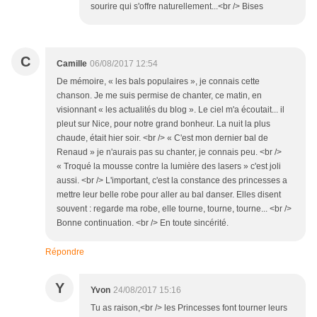
sourire qui s'offre naturellement...<br /> Bises
C
Camille
06/08/2017 12:54
De mémoire, « les bals populaires », je connais cette
chanson. Je me suis permise de chanter, ce matin, en
visionnant « les actualités du blog ». Le ciel m'a écoutait... il
pleut sur Nice, pour notre grand bonheur. La nuit la plus
chaude, était hier soir. <br /> « C'est mon dernier bal de
Renaud » je n'aurais pas su chanter, je connais peu. <br />
« Troqué la mousse contre la lumière des lasers » c'est joli
aussi. <br /> L'important, c'est la constance des princesses a
mettre leur belle robe pour aller au bal danser. Elles disent
souvent : regarde ma robe, elle tourne, tourne, tourne... <br />
Bonne continuation. <br /> En toute sincérité.
Répondre
Y
Yvon
24/08/2017 15:16
Tu as raison,<br /> les Princesses font tourner leurs