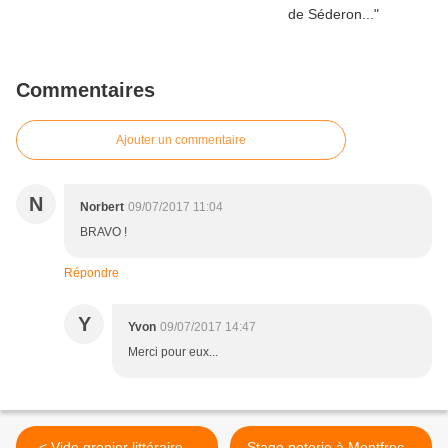
Commentaires
Ajouter un commentaire
N
Norbert
09/07/2017 11:04
BRAVO !
Répondre
Y
Yvon
09/07/2017 14:47
Merci pour eux...
< Vide grenier littéraire...
Stage poterie à Montfroc...