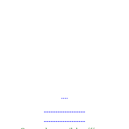
....
------------------
------------------