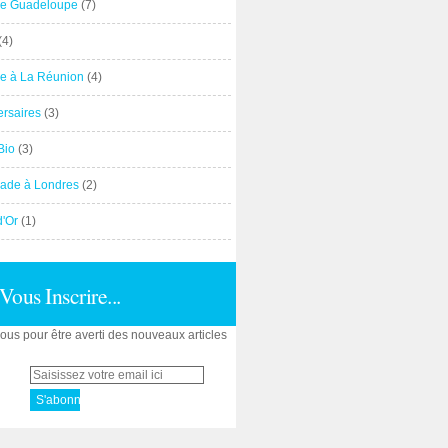
e Guadeloupe
(7)
(4)
e à La Réunion
(4)
ersaires
(3)
Bio
(3)
ade à Londres
(2)
d'Or
(1)
Vous Inscrire...
us pour être averti des nouveaux articles