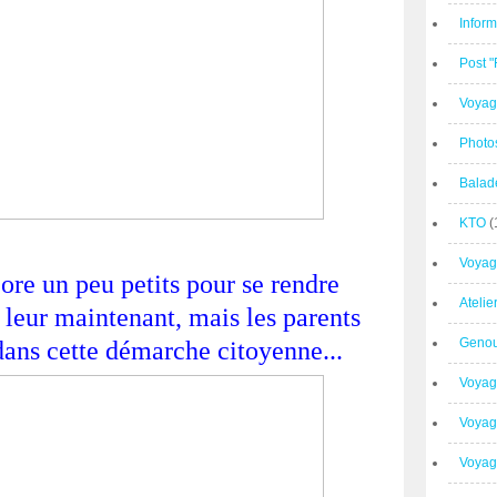
Inform
Post 
Voyag
Photo
Balad
KTO
(
Voyag
ore un peu petits pour se rendre
Ateli
 leur maintenant, mais les parents
Geno
ans cette démarche citoyenne...
Voyag
Voyag
Voyage