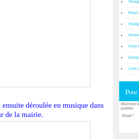
Voyag
Nous
Voyag
Anniv
Foire 
Escap
Livre 
Pour 
t ensuite déroulée en musique dans
Abonnez-vo
publiés.
r de la mairie.
Email