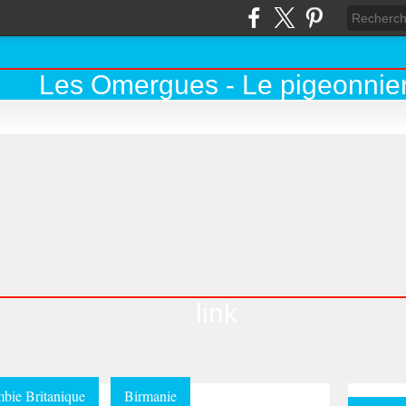
link
bie Britanique
Birmanie