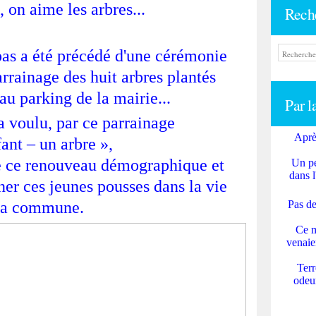
 on aime les arbres...
Rech
epas a été précédé d'une cérémonie
arrainage des huit arbres plantés
u parking de la mairie...
Par l
a voulu, par ce parrainage
Aprè
ant – un arbre »,
e ce renouveau démographique et
Un pe
dans l
er ces jeunes pousses dans la vie
la commune.
Pas de
Ce m
venaie
Terr
odeur