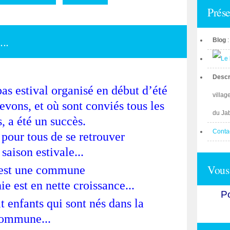
Prése
..
Blog
Descr
as estival organisé en début d’été
villag
evons, et où sont conviés tous les
du Ja
, a été un succès.
Conta
 pour tous de se retrouver
 saison estivale...
Vous 
est une commune
e est en nette croissance...
Po
t enfants qui sont nés dans la
ommune...