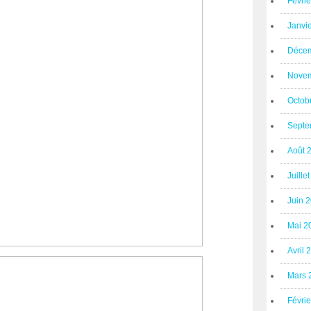
Févri
Janvi
Décem
Novem
Octob
Septe
Août 
Juille
Juin 
Mai 2
Avril 
Mars 
Févri