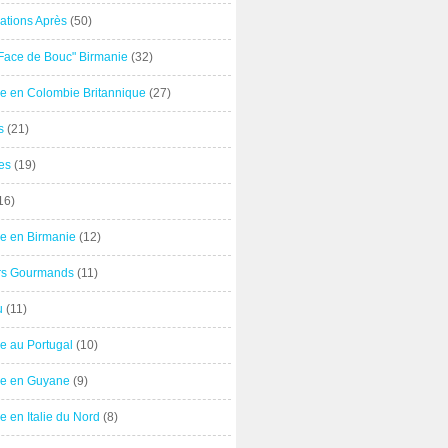
ations Après
(50)
"Face de Bouc" Birmanie
(32)
e en Colombie Britannique
(27)
s
(21)
es
(19)
16)
e en Birmanie
(12)
ers Gourmands
(11)
u
(11)
e au Portugal
(10)
e en Guyane
(9)
 en Italie du Nord
(8)