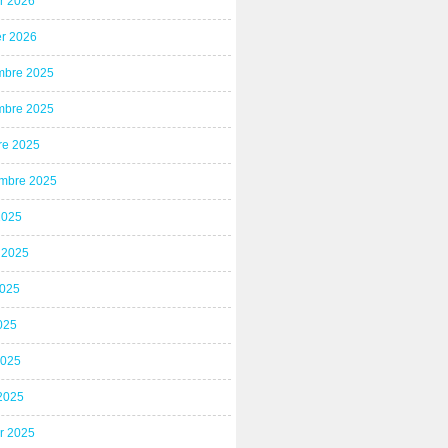
er 2026
er 2026
bre 2025
bre 2025
re 2025
mbre 2025
2025
t 2025
2025
025
2025
2025
er 2025