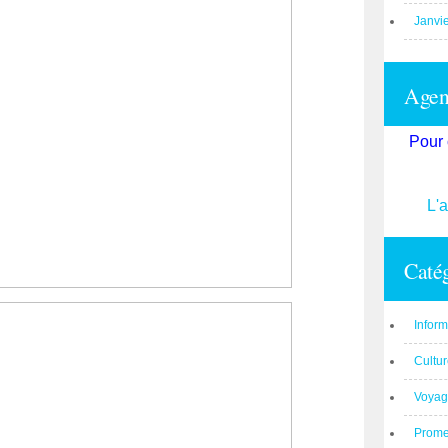
Janvi
Agend
Pour 
L'
Catég
Inform
Cultu
Voyag
Prom