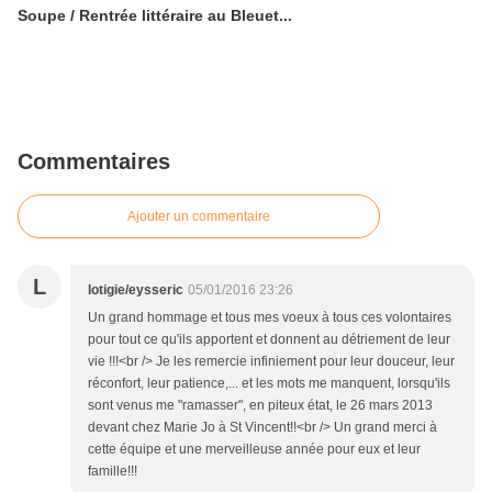
Soupe / Rentrée littéraire au Bleuet...
Commentaires
Ajouter un commentaire
L
lotigie/eysseric
05/01/2016 23:26
Un grand hommage et tous mes voeux à tous ces volontaires
pour tout ce qu'ils apportent et donnent au détriement de leur
vie !!!<br /> Je les remercie infiniement pour leur douceur, leur
réconfort, leur patience,... et les mots me manquent, lorsqu'ils
sont venus me "ramasser", en piteux état, le 26 mars 2013
devant chez Marie Jo à St Vincent!!<br /> Un grand merci à
cette équipe et une merveilleuse année pour eux et leur
famille!!!