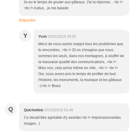
ils eu le temps de gouter aux gâteaux. J'ai la réponse... <br />
<br /> A plus... je me balade.
Répondre
Y
Yvon
03/11/2015 18:02
Merci de nous suivre malgré tous les problèmes que
tu rencontres...<br /> Et on s'imagine que nous
sommes les seuls, dans nos montagnes, à souffrir de
la mauvaise qualité des communications...<br />
Mais non, cela arrive même en ville...<br /> <br />
Oui, nous avons pris le temps de profiter de tout :
l'histoire, les monuments, la musique et les gâteaux
:-)<br /> Bises
Q
Quichottine
07/10/2015 01:46
Ce devait être agréable d'y assister.<br /> Impressionnantes
images. :)