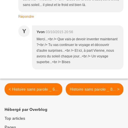
sans soleil... il pleut et le froid est bien là.
Répondre
Y
Yvon
03/10/2015 20:56
Merci...<br /> Que vais-je devoir inventer maintenant
?<br /> Tu vas continuer le voyage et découvrir
d'autre surprises...<br /> Et ici, à part Vienne, nous
avons du soleil chaque jour...<br /> Un voyage
superbe...<br /> Bises
< Histoire sans parole _ 6...
Histoire sans parole _ 8... >
Hébergé par Overblog
Top articles
Pages