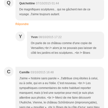
Q
Quichottine
07/10/2015 01:44
De magnifiques sculptures... qui ne gâchent rien de ce
voyage. J'aime toujours autant.
Répondre
Y
Yvon
08/10/2015 17:22
On parle de ce château comme d'une copie de
Versailles,<br /> alors je ne pouvais pas laisser de
côté les jardins et les sculptures...<br /> Bises
C
Camille
03/10/2015 16:48
J'aime « histoire sans parole ». J'attribue cinq étoiles à celui,
ou à celle, qui en a eu l'idée. C'est nouveau. <br /> Les
sympathiques commentaires de notre habituel reporter
manquent, mais (c'est une surprise pour moi) je suis plus
attentive aux photos. <br /> Merci de me faire découvrir
l'Autriche, Vienne, le château Schônbrunn (imprononçable),
sans me « mouiller ». <br /> Bises de la côte d'azur, sans bleu,