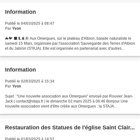
Information
Publié le 04/03/2025 à 08:47
Par
Yvon
🦇🐦 ⬛🦎🪲🦋 Aux Omergues, sur le plateau d'Albion, balade naturaliste le
samedi 15 Mars, organisée par l'association Sauvegarde des Terres d'Albion
et du Jabron (STAJA). Elle est organisée en partenariat avec d'autres
associations de préservation de la Montagne...
Information
Publié le 02/03/2025 à 15:34
Par
Yvon
Sujet : "Une nouvelle association aux Omergues" envoyé par Rouvier Jean-
Jack ( contact@staja.fr ) le dimanche 02 mars 2025 à 06:46 Bonjour Une
nouvelle association vient d'être créée aux Omergues : la STAJA
(Sauvegarde des Terres d’Albion et du Jabron)....
Restauration des Statues de l'église Saint Clair...
Publié le 01/03/2025 à 14:57