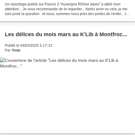
Un reportage publié sur France 3 "Auvergne Rhône alpes" a attiré mon
attention... Je vous recommande de le regarder... Après avoir vu cela, je me
suis posé la question : et nous, sommes nous près des portes de l'enfer... Je
suis allé sur le site de cette...
Les délices du mois mars au K'Lib à Montfroc...
Publié le 04/03/2025 à 17:12
Par
Yvon