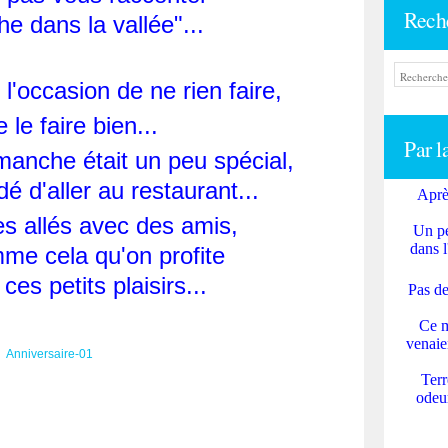
Rech
e dans la vallée"...
l'occasion de ne rien faire,
 le faire bien...
Par l
anche était un peu spécial,
é d'aller au restaurant...
Aprè
 allés avec des amis,
Un pe
dans l
mme cela qu'on profite
ces petits plaisirs...
Pas de
Ce m
venaie
Terr
odeur