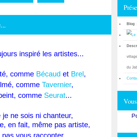
Prése
..
Blog
Descr
ours inspiré les artistes...
villag
du Ja
anté, comme
Bécaud
et
Brel
,
Conta
 filmé, comme
Tavernier
,
t peint, comme
Seurat
...
Vous 
 je ne sois ni chanteur,
Po
re, en fait, même pas artiste,
 pas vous racconter