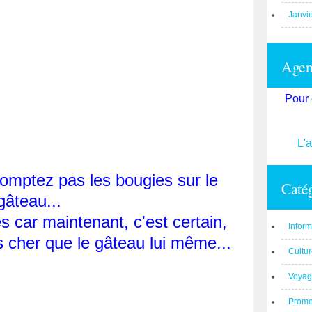
Janvi
Agend
Pour 
L'
comptez pas les bougies sur le
Catég
gâteau...
s car maintenant, c'est certain,
Inform
s cher que le gâteau lui même...
Cultu
Voyag
Prom