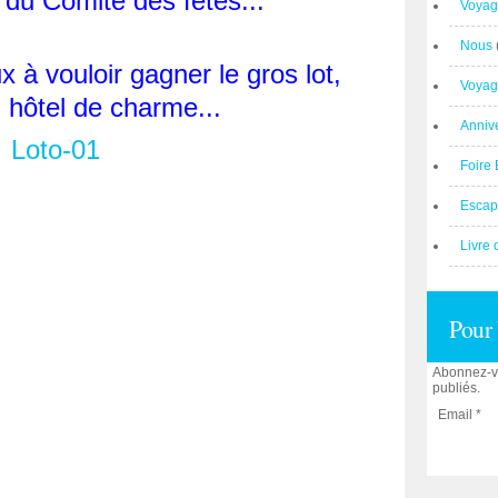
du Comité des fêtes...
Voyag
Nous
à vouloir gagner le gros lot,
Voyag
 hôtel de charme...
Anniv
Foire 
Escap
Livre 
Pour 
Abonnez-vo
publiés.
Email