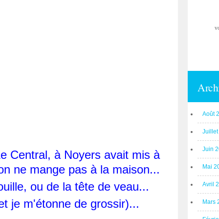
v
Arch
Août 
Juille
Juin 
e Central, à Noyers avait mis à
'on ne mange pas à la maison...
Mai 2
ille, ou de la tête de veau...
Avril 
et je m'étonne de grossir)...
Mars 