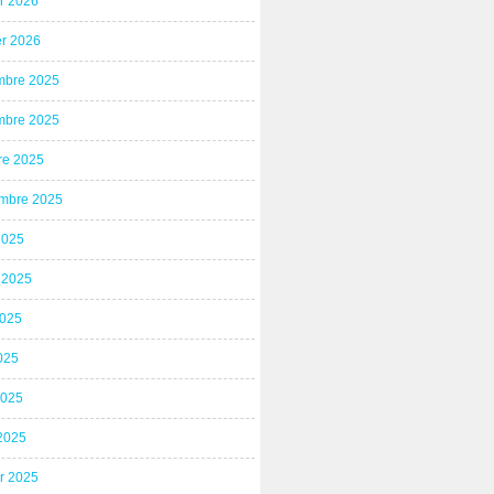
er 2026
er 2026
bre 2025
bre 2025
re 2025
mbre 2025
2025
t 2025
2025
025
2025
2025
er 2025