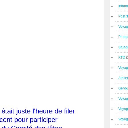
Inform
Post 
Voyag
Photo
Balad
KTO
(
Voyag
Ateli
Geno
Voyag
Voyag
était juste l'heure de filer
cent pour participer
Voyage