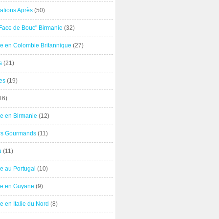
ations Après
(50)
"Face de Bouc" Birmanie
(32)
e en Colombie Britannique
(27)
s
(21)
es
(19)
16)
e en Birmanie
(12)
ers Gourmands
(11)
u
(11)
e au Portugal
(10)
e en Guyane
(9)
 en Italie du Nord
(8)