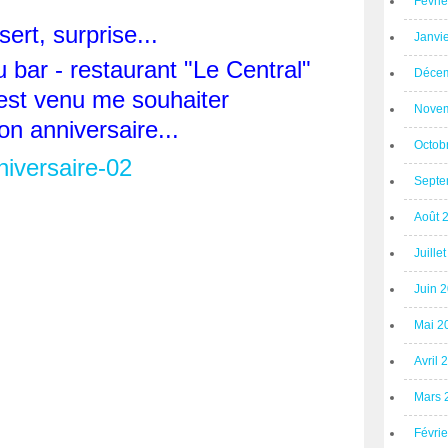
Févri
ert, surprise...
Janvi
u bar - restaurant "Le Central"
Décem
est venu me souhaiter
Novem
on anniversaire...
Octob
Septe
Août 
Juille
Juin 
Mai 2
Avril 
Mars 
Févri