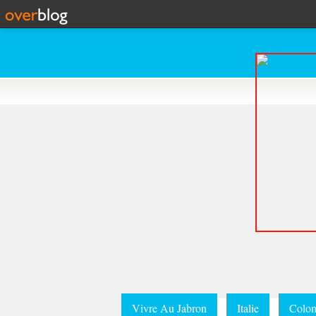
Vivre Au Jabron
Italie
Colom