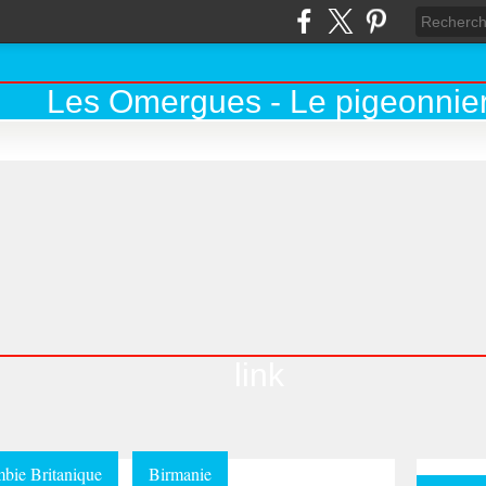
link
bie Britanique
Birmanie