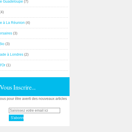
e Guadeloupe
(7)
(4)
e à La Réunion
(4)
ersaires
(3)
Bio
(3)
ade à Londres
(2)
d'Or
(1)
Vous Inscrire...
us pour être averti des nouveaux articles