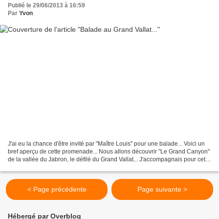
Publié le 29/06/2013 à 16:59
Par
Yvon
J'ai eu la chance d'être invité par "Maître Louis" pour une balade... Voici un
bref aperçu de cette promenade... Nous allons découvrir "Le Grand Canyon"
de la vallée du Jabron, le défilé du Grand Vallat... J'accompagnais pour cette
sortie deux des plus...
< Page précédente
Page suivante >
Hébergé par Overblog