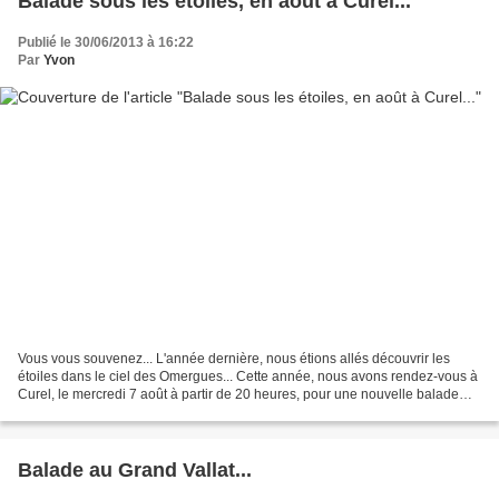
Balade sous les étoiles, en août à Curel...
Publié le 30/06/2013 à 16:22
Par
Yvon
Vous vous souvenez... L'année dernière, nous étions allés découvrir les
étoiles dans le ciel des Omergues... Cette année, nous avons rendez-vous à
Curel, le mercredi 7 août à partir de 20 heures, pour une nouvelle balade
sous les étoiles... Le principe,...
Balade au Grand Vallat...