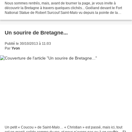
Nous sommes rentrés, mais, avant de tourner la page, je vous invite à
découvrir la Bretagne à travers quelques clichés... Goéland devant le Fort
National Statue de Robert Surcouf Saint-Malo vu depuis la pointe de la
Varde Palais Saint-Georges à Rennes...
Un sourire de Bretagne...
Publié le 30/10/2013 à 11:03
Par
Yvon
Un petit « Coucou » de Saint-Malo… « Christian » est passé, mais ici, tout
est en granit, solide comme du roc, et nous n’avons pas eu à en souffrir… Et