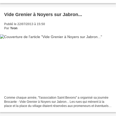
l'occasion de célébrer le baptême...
Vide Grenier à Noyers sur Jabron...
Publié le 22/07/2013 à 15:50
Par
Yvon
Comme chaque année, "l'association Saint Bevons" a organisé sa journée
Brocante - Vide Grenier à Noyers sur Jabron... Les rues qui mènent à la
place et la place du village étaient réservées aux promeneurs et éventuels
acheteurs... Chaque coin d'ombre...