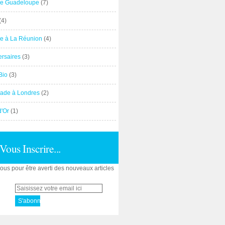
e Guadeloupe
(7)
(4)
e à La Réunion
(4)
ersaires
(3)
Bio
(3)
ade à Londres
(2)
d'Or
(1)
Vous Inscrire...
us pour être averti des nouveaux articles