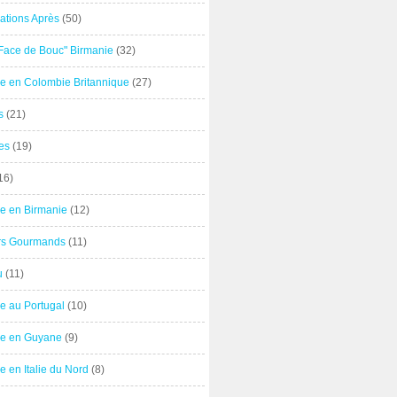
ations Après
(50)
"Face de Bouc" Birmanie
(32)
e en Colombie Britannique
(27)
s
(21)
es
(19)
16)
e en Birmanie
(12)
ers Gourmands
(11)
u
(11)
e au Portugal
(10)
e en Guyane
(9)
 en Italie du Nord
(8)