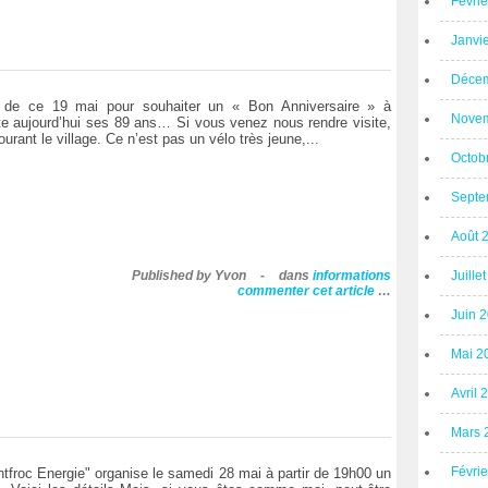
Févri
Janvi
Décem
er de ce 19 mai pour souhaiter un « Bon Anniversaire » à
Novem
ête aujourd’hui ses 89 ans… Si vous venez nous rendre visite,
urant le village. Ce n’est pas un vélo très jeune,...
Octob
Septe
Août 
Published by Yvon
-
dans
informations
Juille
commenter cet article
…
Juin 
Mai 2
Avril 
Mars 
Févri
tfroc Energie" organise le samedi 28 mai à partir de 19h00 un