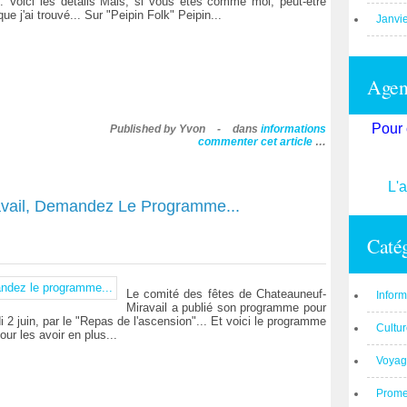
le. Voici les détails Mais, si vous êtes comme moi, peut-être
ue j'ai trouvé... Sur "Peipin Folk" Peipin...
Janvi
Agend
Pour 
Published by Yvon
-
dans
informations
commenter cet article
…
L'
avail, Demandez Le Programme...
Catég
Le comité des fêtes de Chateauneuf-
Inform
Miravail a publié son programme pour
i 2 juin, par le "Repas de l'ascension"... Et voici le programme
Cultu
ur les avoir en plus...
Voyag
Prom