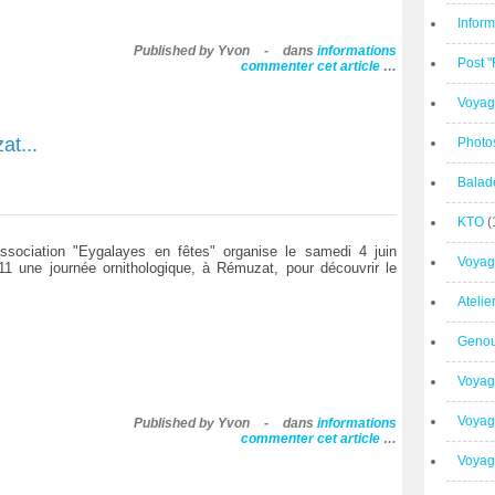
Inform
Published by Yvon
-
dans
informations
Post 
commenter cet article
…
Voyag
t...
Photo
Balad
KTO
(
association "Eygalayes en fêtes" organise le samedi 4 juin
Voyag
11 une journée ornithologique, à Rémuzat, pour découvrir le
Ateli
Geno
Voyag
Voyag
Published by Yvon
-
dans
informations
commenter cet article
…
Voyage