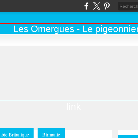
link
bie Britanique
Birmanie