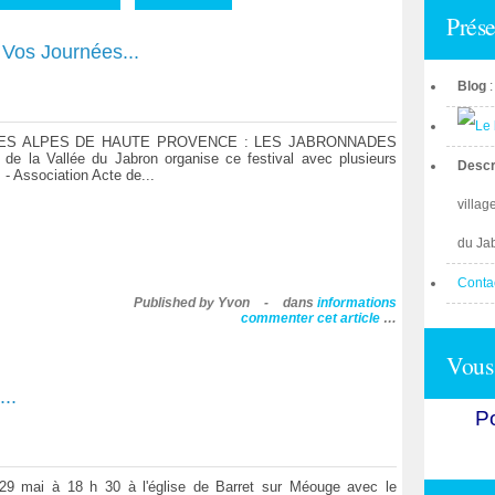
Prése
Vos Journées...
Blog
ES ALPES DE HAUTE PROVENCE : LES JABRONNADES
 de la Vallée du Jabron organise ce festival avec plusieurs
Descr
 - Association Acte de...
villag
du Ja
Conta
Published by Yvon
-
dans
informations
commenter cet article
…
Vous 
..
Po
9 mai à 18 h 30 à l'église de Barret sur Méouge avec le