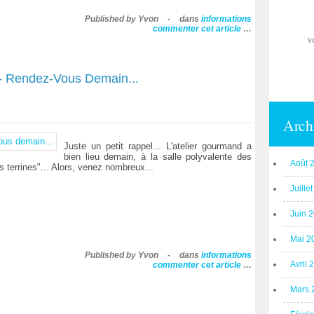
Published by Yvon
-
dans
informations
commenter cet article
…
v
 - Rendez-Vous Demain...
Arch
Juste un petit rappel... L'atelier gourmand a
bien lieu demain, à la salle polyvalente des
Août 
 terrines"... Alors, venez nombreux...
Juille
Juin 
Mai 2
Published by Yvon
-
dans
informations
Avril 
commenter cet article
…
Mars 