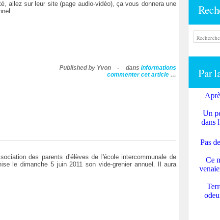
 allez sur leur site (page audio-vidéo), ça vous donnera une
Rech
nel......
Published by Yvon
-
dans
informations
Par l
commenter cet article
…
Aprè
Un pe
dans l
Pas de
ssociation des parents d'élèves de l'école intercommunale de
Ce m
ise le dimanche 5 juin 2011 son vide-grenier annuel. Il aura
venaie
Terr
odeur