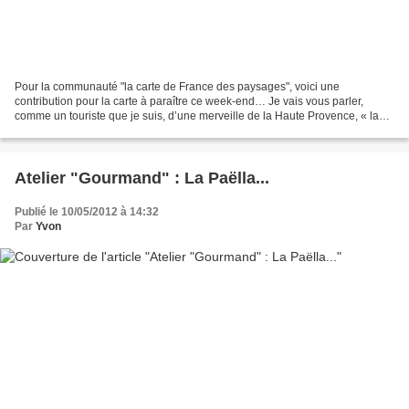
Pour la communauté "la carte de France des paysages", voici une
contribution pour la carte à paraître ce week-end… Je vais vous parler,
comme un touriste que je suis, d’une merveille de la Haute Provence, « la
lavande »… Je vois déjà les mains se lever,...
Atelier "Gourmand" : La Paëlla...
Publié le 10/05/2012 à 14:32
Par
Yvon