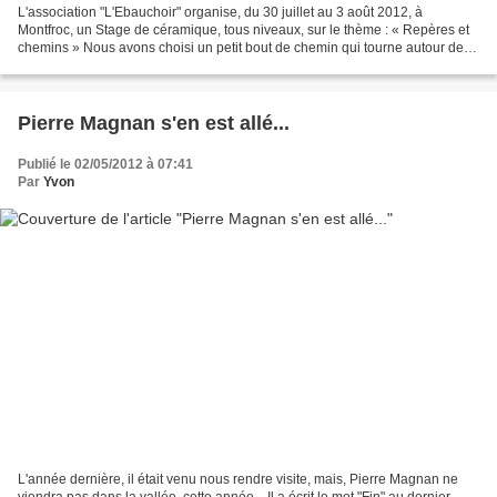
L'association "L'Ebauchoir" organise, du 30 juillet au 3 août 2012, à
Montfroc, un Stage de céramique, tous niveaux, sur le thème : « Repères et
chemins » Nous avons choisi un petit bout de chemin qui tourne autour de
Montfroc, tout petit village de la...
Pierre Magnan s'en est allé...
Publié le 02/05/2012 à 07:41
Par
Yvon
L'année dernière, il était venu nous rendre visite, mais, Pierre Magnan ne
viendra pas dans la vallée, cette année... Il a écrit le mot "Fin" au dernier