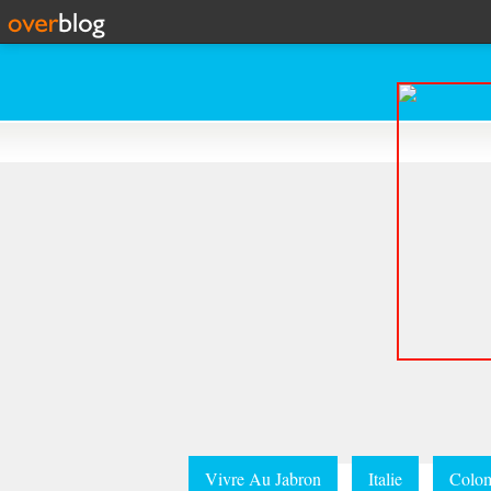
Vivre Au Jabron
Italie
Colom