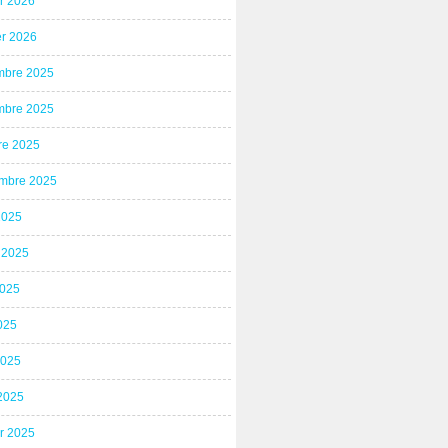
er 2026
er 2026
bre 2025
bre 2025
re 2025
mbre 2025
2025
t 2025
2025
025
2025
2025
er 2025