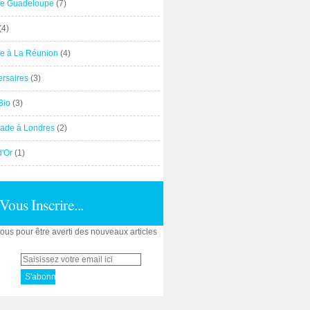
e Guadeloupe
(7)
(4)
e à La Réunion
(4)
ersaires
(3)
Bio
(3)
ade à Londres
(2)
d'Or
(1)
Vous Inscrire...
us pour être averti des nouveaux articles