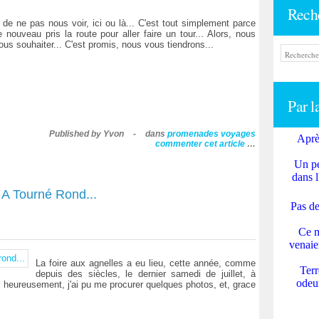
Rech
 de ne pas nous voir, ici ou là... C'est tout simplement parce
nouveau pris la route pour aller faire un tour... Alors, nous
 souhaiter... C'est promis, nous vous tiendrons...
Par l
Published by Yvon
-
dans
promenades
voyages
Aprè
commenter cet article
…
Un pe
dans l
 A Tourné Rond...
Pas de
Ce m
venaie
La foire aux agnelles a eu lieu, cette année, comme
Terr
depuis des siècles, le dernier samedi de juillet, à
odeur
s, heureusement, j'ai pu me procurer quelques photos, et, grace