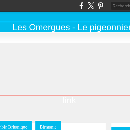
link
bie Britanique
Birmanie