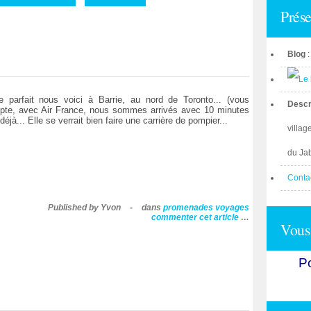
Prése
Blog
 parfait nous voici à Barrie, au nord de Toronto... (vous
Descr
pte, avec Air France, nous sommes arrivés avec 10 minutes
éjà... Elle se verrait bien faire une carrière de pompier...
villag
du Ja
Conta
Published by Yvon
-
dans
promenades
voyages
commenter cet article
…
Vous 
Po