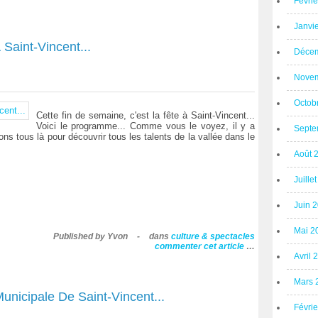
Févri
Janvi
Saint-Vincent...
Décem
Novem
Octob
Cette fin de semaine, c'est la fête à Saint-Vincent...
Voici le programme... Comme vous le voyez, il y a
Septe
ns tous là pour découvrir tous les talents de la vallée dans le
Août 
Juille
Juin 
Mai 2
Published by Yvon
-
dans
culture & spectacles
commenter cet article
…
Avril 
Mars 
unicipale De Saint-Vincent...
Févri