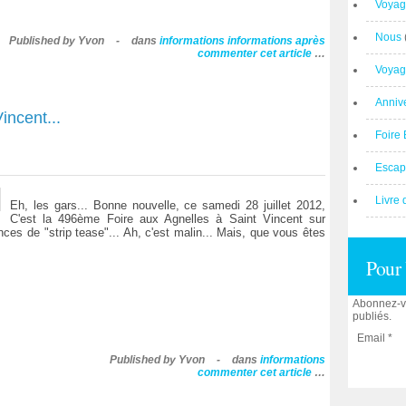
Voyag
Nous
Published by Yvon
-
dans
informations
informations après
commenter cet article
…
Voyag
Anniv
incent...
Foire 
Escap
Livre 
Eh, les gars... Bonne nouvelle, ce samedi 28 juillet 2012,
C'est la 496ème Foire aux Agnelles à Saint Vincent sur
es de "strip tease"... Ah, c'est malin... Mais, que vous êtes
Pour 
Abonnez-vo
publiés.
Email
Published by Yvon
-
dans
informations
commenter cet article
…