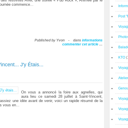
 des festivités Avec une soirée « Pub Rock », Animée par le
journée commence...
Inform
Post 
Voyag
Photo
Published by Yvon
-
dans
informations
commenter cet article
…
Balad
KTO
(
cent... J'y Étais...
Voyag
Ateli
Geno
On vous a annoncé la foire aux agnelles, qui
aura lieu ce samedi 28 juillet à Saint-Vincent,
Voyag
fassiez une idée avant de venir, voici un rapide résumé de la
s vous en...
Voyag
Voyage