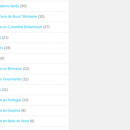
ations Après
(50)
"Face de Bouc" Birmanie
(32)
e en Colombie Britannique
(27)
s
(21)
es
(19)
16)
e en Birmanie
(12)
ers Gourmands
(11)
u
(11)
e au Portugal
(10)
e en Guyane
(9)
 en Italie du Nord
(8)