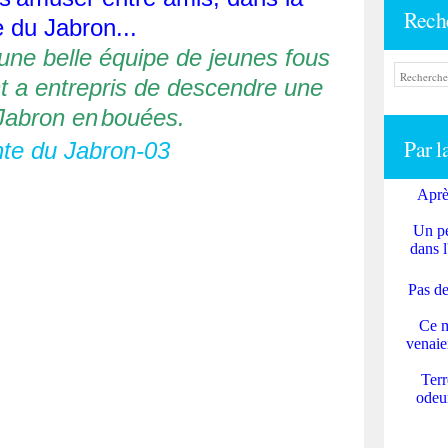
Rech
e du Jabron...
 une belle équipe de jeunes fous
nt a entrepris de descendre une
 Jabron en
bouées.
Par l
Aprè
Un pe
dans l
Pas de
Ce m
venaie
Terr
odeur