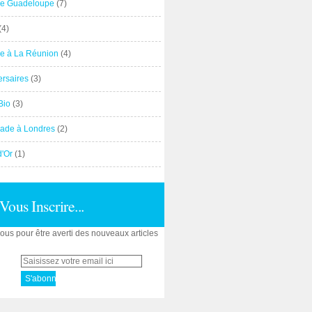
e Guadeloupe
(7)
(4)
e à La Réunion
(4)
ersaires
(3)
Bio
(3)
ade à Londres
(2)
d'Or
(1)
Vous Inscrire...
us pour être averti des nouveaux articles