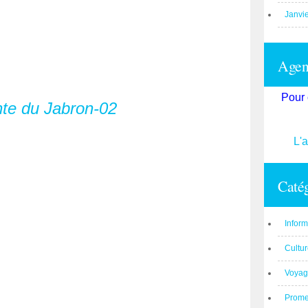
Janvi
Agend
Pour 
L'
Catég
Inform
Cultu
Voyag
Prom