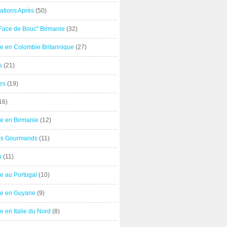
ations Après
(50)
"Face de Bouc" Birmanie
(32)
e en Colombie Britannique
(27)
s
(21)
es
(19)
16)
e en Birmanie
(12)
ers Gourmands
(11)
u
(11)
e au Portugal
(10)
e en Guyane
(9)
 en Italie du Nord
(8)