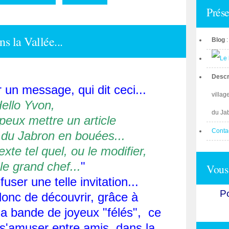
Prése
s la Vallée...
Blog
Descr
 un message, qui dit ceci...
villag
ello Yvon,
du Ja
 peux mettre un article
Conta
 du Jabron en bouées...
xte tel quel, ou le modifier,
 le grand chef...
"
Vous 
ser une telle invitation...
Po
onc de découvrir, grâce à
a bande de joyeux "félés", ce
 s'amuser entre amis, dans la