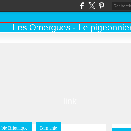
link
bie Britanique
Birmanie