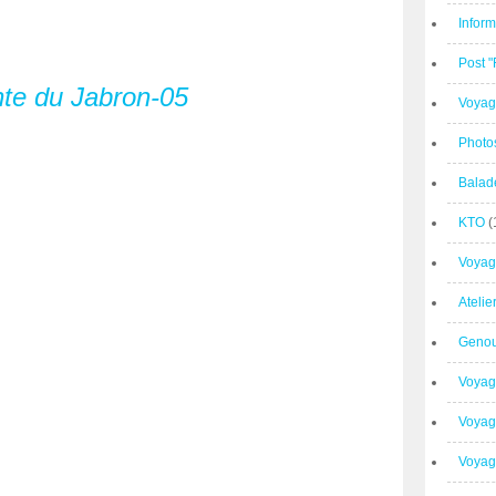
Inform
Post 
Voyag
Photo
Balad
KTO
(
Voyag
Ateli
Geno
Voyag
Voyag
Voyage