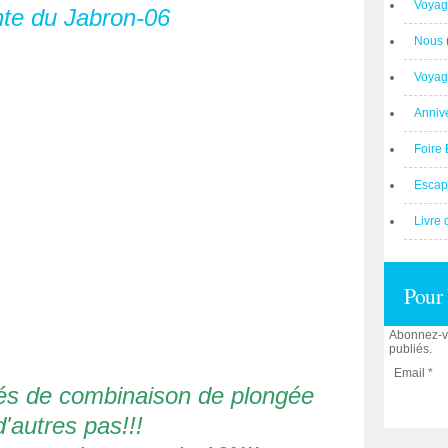
Voyag
Nous
Voyag
Anniv
Foire 
Escap
Livre 
Pour 
Abonnez-vo
publiés.
Email
pés de combinaison de plongée
'autres pas!!!