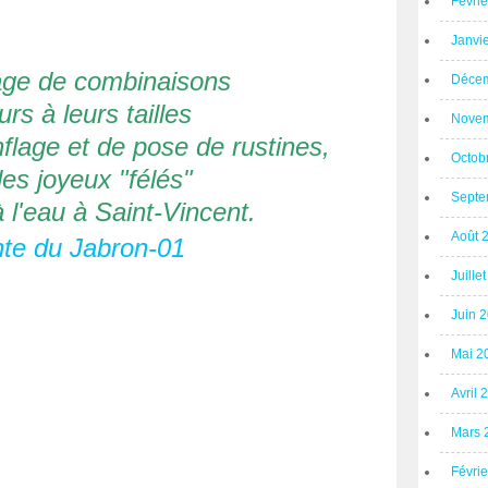
Févri
Janvi
lage de combinaisons
Décem
rs à leurs tailles
Novem
flage et de pose de rustines,
Octob
des joyeux "félés"
Septe
à l'eau à Saint-Vincent.
Août 
Juille
Juin 
Mai 2
Avril 
Mars 
Févri