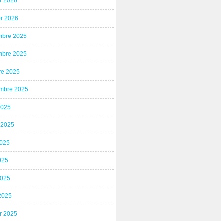
er 2026
er 2026
bre 2025
bre 2025
re 2025
mbre 2025
2025
t 2025
2025
025
2025
2025
er 2025