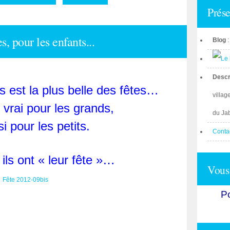
Prése
, pour les enfants...
Blog
Descr
 est la plus belle des fêtes…
villag
t vrai pour les grands,
du Ja
si pour les petits.
Conta
 ils ont « leur fête »…
Vous 
Po