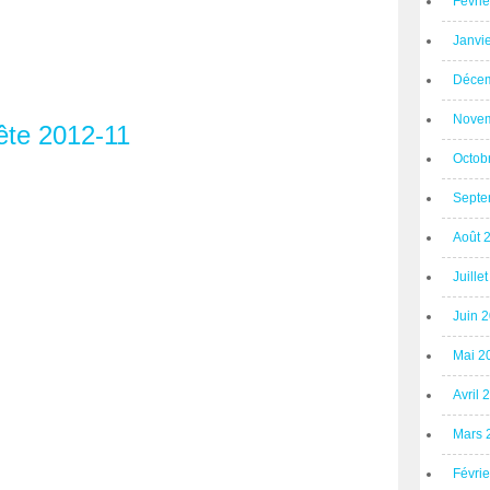
Févri
Janvi
Décem
Novem
Octob
Septe
Août 
Juille
Juin 
Mai 2
Avril 
Mars 
Févri