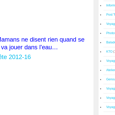
Inform
Post 
Voyag
Photo
Mamans ne disent rien quand se
Balad
n va jouer dans l’eau…
KTO
(
Voyag
Ateli
Geno
Voyag
Voyag
Voyage