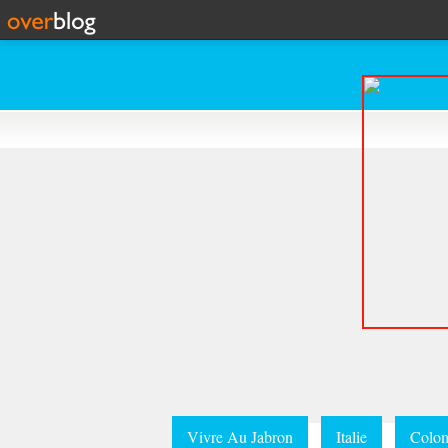
Vivre Au Jabron
Italie
Colom