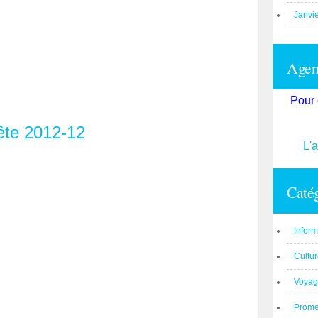
Janvi
Agend
Pour 
L'
Catég
Inform
Cultu
Voyag
Prom