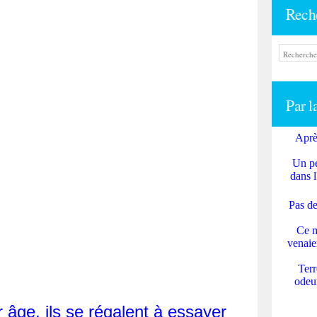
Rech
Par l
Aprè
Un pe
dans l
Pas de
Ce m
venaie
Terr
odeur
r âge, ils se régalent à essayer