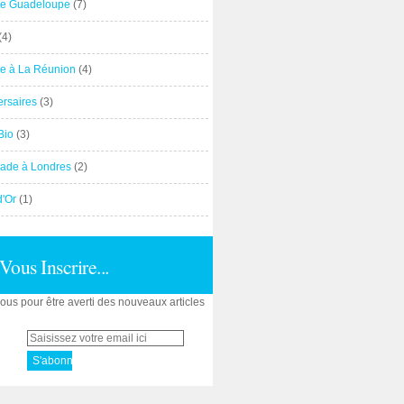
e Guadeloupe
(7)
(4)
e à La Réunion
(4)
ersaires
(3)
Bio
(3)
ade à Londres
(2)
d'Or
(1)
Vous Inscrire...
us pour être averti des nouveaux articles