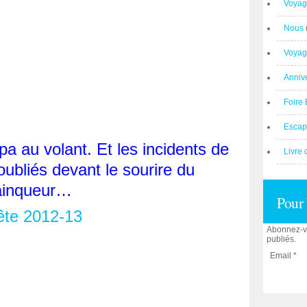
Voyag
Nous
Voyag
Anniv
Foire 
Escap
a au volant. Et les incidents de
Livre 
oubliés devant le sourire du
ainqueur…
Pour 
Abonnez-vo
publiés.
Email