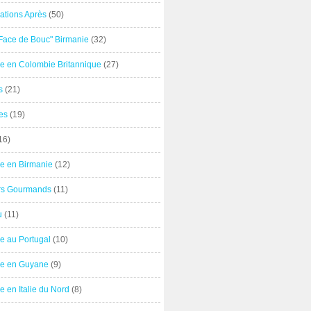
ations Après
(50)
"Face de Bouc" Birmanie
(32)
e en Colombie Britannique
(27)
s
(21)
es
(19)
16)
e en Birmanie
(12)
ers Gourmands
(11)
u
(11)
e au Portugal
(10)
e en Guyane
(9)
 en Italie du Nord
(8)