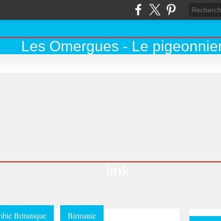
link
bie Britanique
Birmanie