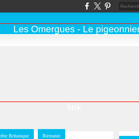
link
bie Britanique
Birmanie