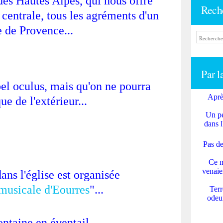
des Hautes Alpes, qui nous offre
Rech
 centrale, tous les agréments d'un
e de Provence...
Par l
bel oculus, mais qu'on ne pourra
Aprè
ue de l'extérieur...
Un pe
dans l
Pas de
Ce m
venaie
ns l'église est organisée
musicale d'Eourres
"...
Terr
odeur
ntaine en éventail...