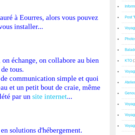
Inform
tauré à Eourres, alors vous pouvez
Post 
vous installer...
Voyag
Photo
Balad
, on échange, on collabore au bien
KTO
(
de tous.
Voyag
n de communication simple et quoi
Ateli
eau et un petit bout de craie, même
Geno
lété par un
site internet
...
Voyag
Voyag
Voyage
e en solutions d'hébergement.