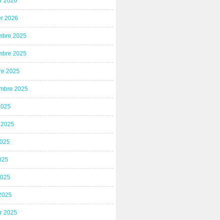
er 2026
er 2026
bre 2025
bre 2025
re 2025
mbre 2025
2025
t 2025
2025
025
2025
2025
er 2025