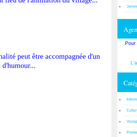
t lieu de l'animation du village...
Janvi
Agend
Pour 
inalité peut être accompagnée d'un
L'
 d'humour...
Catég
Inform
Cultu
Voyag
Prom