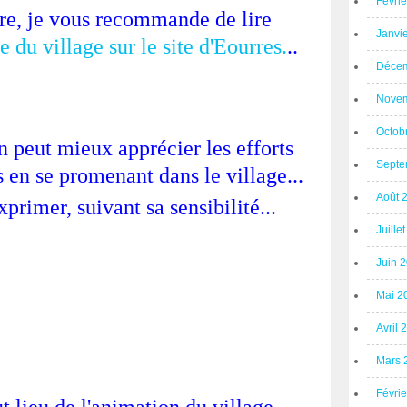
Févri
e, je vous recommande de lire
Janvi
e du village sur le site d'Eourres.
..
Décem
Novem
Octob
n peut mieux apprécier les efforts
Septe
 en se promenant dans le village...
Août 
xprimer, suivant sa sensibilité...
Juille
Juin 
Mai 2
Avril 
Mars 
Févri