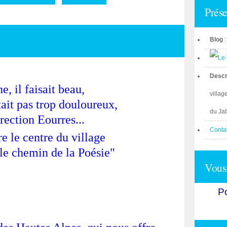
Prése
Blog
Descr
, il faisait beau,
villag
ait pas trop douloureux,
du Ja
rection Eourres...
Conta
e le centre du village
le chemin de la Poésie"
Vous 
Po