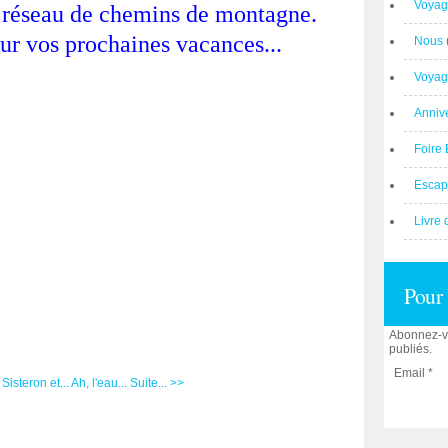
Voyag
un réseau de chemins de montagne.
ur vos prochaines vacances...
Nous
Voyag
Anniv
Foire 
Escap
Livre 
Pour 
Abonnez-vo
publiés.
Email
Sisteron et...
Ah, l'eau... Suite... >>