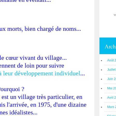
v
x morts, bien chargé de noms...
Arch
 le cœur vivant du village...
Août 
iennent de loin pour suivre
Juille
à leur développement individuel
...
Juin 
ourquoi ?
Mai 2
st un village très particulier, en
Avril 
s l'arrivée, en 1975, d'une dizaine
Mars 
nes idéalistes...