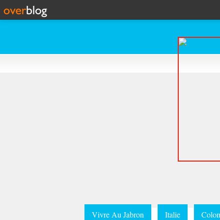
Vivre Au Jabron
Italie
Colom