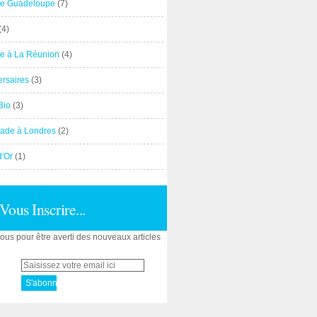
e Guadeloupe
(7)
(4)
e à La Réunion
(4)
ersaires
(3)
Bio
(3)
ade à Londres
(2)
d'Or
(1)
Vous Inscrire...
us pour être averti des nouveaux articles