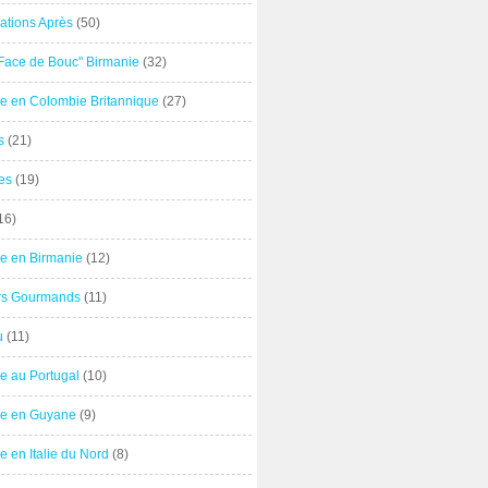
ations Après
(50)
"Face de Bouc" Birmanie
(32)
e en Colombie Britannique
(27)
s
(21)
es
(19)
16)
e en Birmanie
(12)
ers Gourmands
(11)
u
(11)
e au Portugal
(10)
e en Guyane
(9)
 en Italie du Nord
(8)