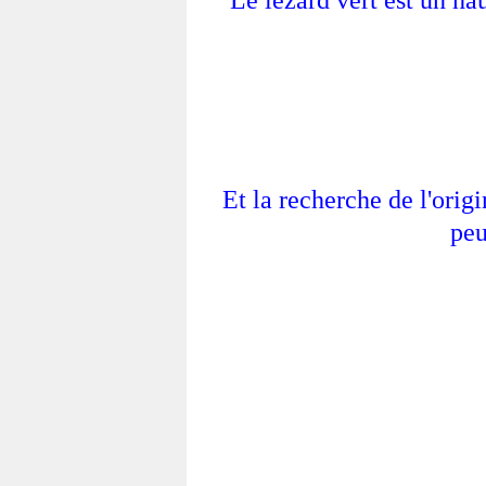
Le lézard vert est un hau
Et la recherche de l'orig
peu