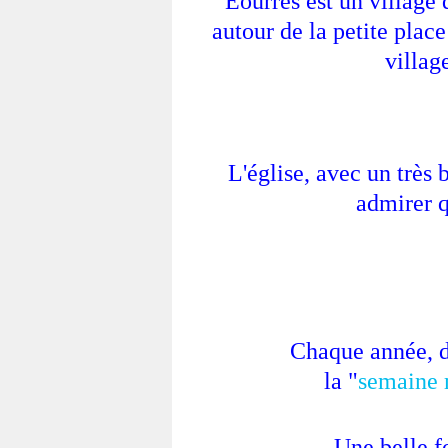
Eourres est un village 
autour de la petite place
villag
L'église, avec un très 
admirer q
Chaque année, da
la "
semaine 
Une belle fo